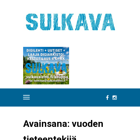
Avainsana:
vuoden
tieteentekijä