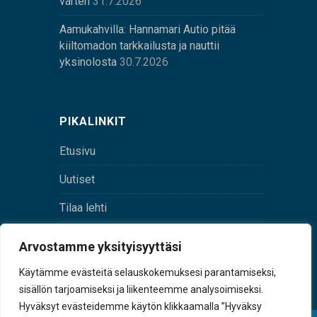
varten
31.7.2026
Aamukahvilla: Hannamari Autio pitää
kiiltomadon tarkkailusta ja nauttii
yksinolosta
30.7.2026
PIKALINKIT
Etusivu
Uutiset
Tilaa lehti
Yhteystiedot
Arvostamme yksityisyyttäsi
Digilehti
Käytämme evästeitä selauskokemuksesi parantamiseksi,
sisällön tarjoamiseksi ja liikenteemme analysoimiseksi.
Hyväksyt evästeidemme käytön klikkaamalla ”Hyväksy