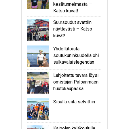
kesätunnelmasta —
Katso kuvat!
Suursoudut avattiin
näyttävästi – Katso
kuvat!
Yhdellätoista
soutukuninkuudella ohi
sulkavalaislegendan
Lahjoitettu tavara löysi
omistajan Palsanmäen
huutokaupassa
Sisulla siitä selvittiin
Kaipolan kyläkoululle