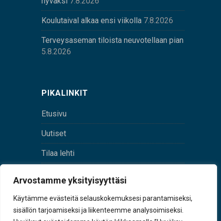
hyväksi
7.8.2026
Koulutaival alkaa ensi viikolla
7.8.2026
Terveysaseman tiloista neuvotellaan pian
5.8.2026
PIKALINKIT
Etusivu
Uutiset
Tilaa lehti
Yhteystiedot
Arvostamme yksityisyyttäsi
Digilehti
Käytämme evästeitä selauskokemuksesi parantamiseksi,
sisällön tarjoamiseksi ja liikenteemme analysoimiseksi.