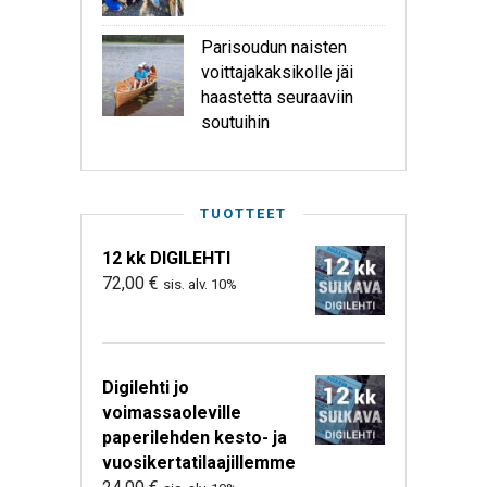
Parisoudun naisten
voittajakaksikolle jäi
haastetta seuraaviin
soutuihin
TUOTTEET
12 kk DIGILEHTI
72,00
€
sis. alv. 10%
Digilehti jo
voimassaoleville
paperilehden kesto- ja
vuosikertatilaajillemme