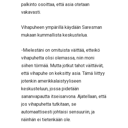
palkinto osoittaa, että asia otetaan
vakavasti.
Vihapuheen ympärillä käydään Saresman
mukaan kummallista keskustelua.
-Mielestäni on omituista väittää, etteikö
vihapuhetta olisi olemassa, niin moni
siihen törmää. Mutta jotkut tahot väittävät,
että vihapuhe on keksitty asia. Tämä liittyy
jotenkin amerikkalaistyyliseen
keskusteluun, jossa pidetään
sananvapautta itseisarvona. Ajatellaan, että
jos vihapuhetta tutkitaan, se
automaattisesti johtaisi sensuuriin, ja
näinhän ei tietenkään ole.