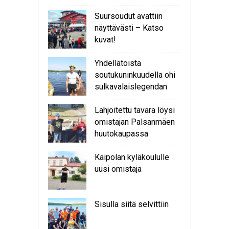
Suursoudut avattiin
näyttävästi – Katso
kuvat!
Yhdellätoista
soutukuninkuudella ohi
sulkavalaislegendan
Lahjoitettu tavara löysi
omistajan Palsanmäen
huutokaupassa
Kaipolan kyläkoululle
uusi omistaja
Sisulla siitä selvittiin