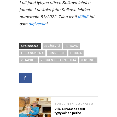
Luit juuri lyhyen otteen Sulkava-lehden
jutusta. Lue koko juttu Sulkava-lehden
numerosta 51/2022. Tilaa lehti
täältä
tai
osta
digiversio
!
AVAINSANAT
JYVÄSKYLÄ
SULKAVA
TUIJA SARESMA
TUNNUSTUS
TUTKIJA
VIHAPUHE
VUODEN TIETEENTEKIJÄ
YLIOPISTO
EDELLINEN JULKAISU
Villa Aurorassa asuu
tyytyväinen perhe