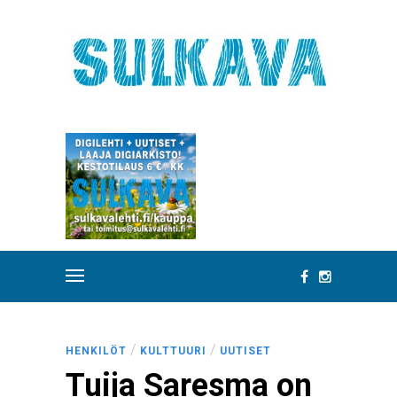
/
/
HENKILÖT
KULTTUURI
UUTISET
Tuija Saresma on