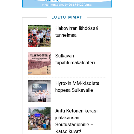
LUETUIMMAT
Hakovirran lähdössä
tunnelmaa
Sulkavan
tapahtumakalenteri
Hyroxin MM-kisoista
hopeaa Sulkavalle
Antti Ketonen keräsi
juhlakansan
Soutustadionille –
Katso kuvat!