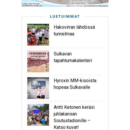
LUETUIMMAT
Hakovirran lähdössä
tunnelmaa
Sulkavan
tapahtumakalenteri
Hyroxin MM-kisoista
hopeaa Sulkavalle
Antti Ketonen keräsi
juhlakansan
Soutustadionille –
Katso kuvat!