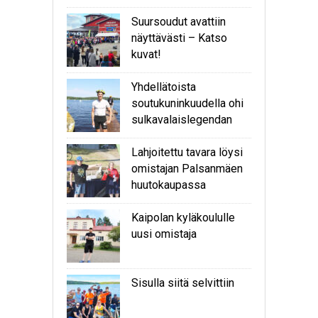
Suursoudut avattiin
näyttävästi – Katso
kuvat!
Yhdellätoista
soutukuninkuudella ohi
sulkavalaislegendan
Lahjoitettu tavara löysi
omistajan Palsanmäen
huutokaupassa
Kaipolan kyläkoululle
uusi omistaja
Sisulla siitä selvittiin