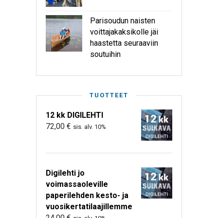
Parisoudun naisten
voittajakaksikolle jäi
haastetta seuraaviin
soutuihin
TUOTTEET
12 kk DIGILEHTI
72,00
€
sis. alv. 10%
Digilehti jo
voimassaoleville
paperilehden kesto- ja
vuosikertatilaajillemme
24,00
€