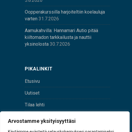
5.8.2026
Oopperakurssilla harjoiteltiin koelauluja
varten
31.7.2026
Aamukahvilla: Hannamari Autio pitää
kiiltomadon tarkkailusta ja nauttii
yksinolosta
30.7.2026
PIKALINKIT
Etusivu
Uutiset
Tilaa lehti
Yhteystiedot
Arvostamme yksityisyyttäsi
Digilehti
Käytämme evästeitä selauskokemuksesi parantamiseksi,