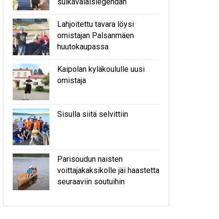
sulkavalaislegendan
Lahjoitettu tavara löysi
omistajan Palsanmäen
huutokaupassa
Kaipolan kyläkoululle uusi
omistaja
Sisulla siitä selvittiin
Parisoudun naisten
voittajakaksikolle jäi haastetta
seuraaviin soutuihin