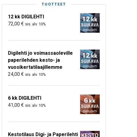
TUOTTEET
12 kk DIGILEHTI
72,00
€
sis. alv. 10%
Digilehti jo voimassaoleville
paperilehden kesto- ja
vuosikertatilaajillemme
24,00
€
sis. alv. 10%
6 kk DIGILEHTI
41,00
€
sis. alv. 10%
Kestotilaus Digi- ja Paperilehti