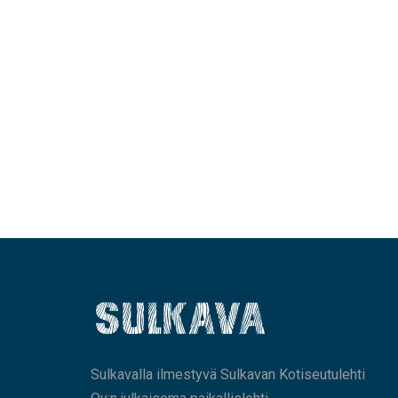
Sulkavalla ilmestyvä Sulkavan Kotiseutulehti