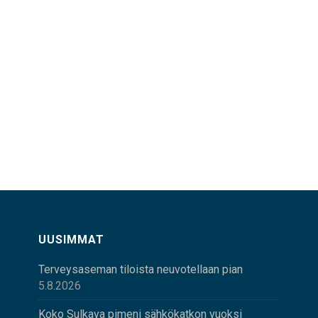
UUSIMMAT
Terveysaseman tiloista neuvotellaan pian
5.8.2026
Koko Sulkava pimeni sähkökatkon vuoksi