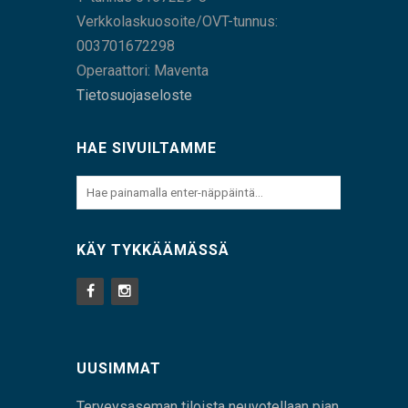
Verkkolaskuosoite/OVT-tunnus:
003701672298
Operaattori: Maventa
Tietosuojaseloste
HAE SIVUILTAMME
KÄY TYKKÄÄMÄSSÄ
UUSIMMAT
Terveysaseman tiloista neuvotellaan pian