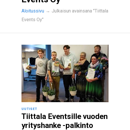
Aloitussivu
→
Julkaisun avainsana "Tiittala
Events Oy"
UUTISET
Tiittala Eventsille vuoden
yrityshanke -palkinto