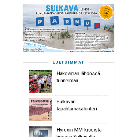
LUETUIMMAT
Hakovirran lähdössä
tunnelmaa
Sulkavan
tapahtumakalenteri
Hyroxin MM-kisoista
hopeaa Sulkavalle