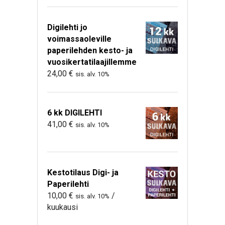
Digilehti jo
voimassaoleville
paperilehden kesto- ja
vuosikertatilaajillemme
24,00
€
sis. alv. 10%
6 kk DIGILEHTI
41,00
€
sis. alv. 10%
Kestotilaus Digi- ja
Paperilehti
10,00
€
/
sis. alv. 10%
kuukausi