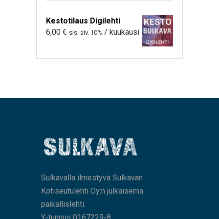
Kestotilaus Digilehti
6,00
€
/ kuukausi
sis. alv. 10%
Sulkavalla ilmestyvä Sulkavan
Kotiseutulehti Oy:n julkaisema
paikallislehti.
Y-tunnus 0167229-8