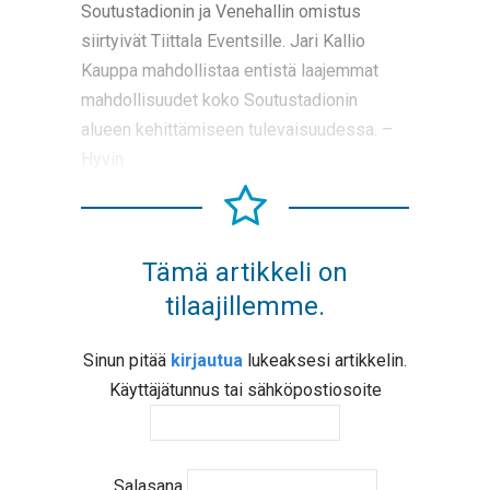
Soutustadionin ja Venehallin omistus
siirtyivät Tiittala Eventsille. Jari Kallio
Kauppa mahdollistaa entistä laajemmat
mahdollisuudet koko Soutustadionin
alueen kehittämiseen tulevaisuudessa. –
Hyvin
Tämä artikkeli on
tilaajillemme.
Sinun pitää
kirjautua
lukeaksesi artikkelin.
Käyttäjätunnus tai sähköpostiosoite
Salasana