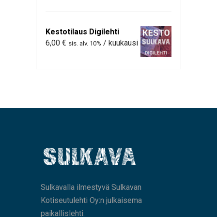
Kestotilaus Digilehti
6,00
€
/ kuukausi
sis. alv. 10%
Sulkavalla ilmestyvä Sulkavan
Kotiseutulehti Oy:n julkaisema
paikallislehti.