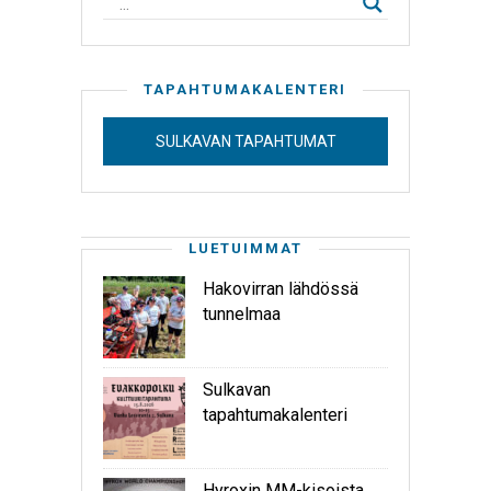
TAPAHTUMAKALENTERI
SULKAVAN TAPAHTUMAT
LUETUIMMAT
Hakovirran lähdössä
tunnelmaa
Sulkavan
tapahtumakalenteri
Hyroxin MM-kisoista