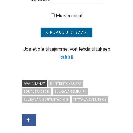
Muista minut
Jos et ole tilaajamme, voit tehdä tilauksen
täältä
AVAINSANAT
KIINTEISTÖKAUPPA
SOUTUSTADION
SULKAVA-SEURA RY
SULKAVAN SOUTUSTADION
TIITTALA EVENTS OY