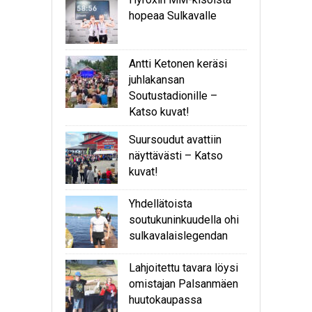
hopeaa Sulkavalle
Antti Ketonen keräsi
juhlakansan
Soutustadionille –
Katso kuvat!
Suursoudut avattiin
näyttävästi – Katso
kuvat!
Yhdellätoista
soutukuninkuudella ohi
sulkavalaislegendan
Lahjoitettu tavara löysi
omistajan Palsanmäen
huutokaupassa