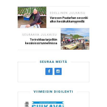
EDELLINEN JULKAISU
Varosen Puutarhan sesonki
alkoi kesäkukkamyynnillä
SEURAAVA JULKAISU
Torirokkaa tarjoiltiin
kesäisissä tunnelmissa
SEURAA MEITÄ
VIIMEISIN DIGILEHTI