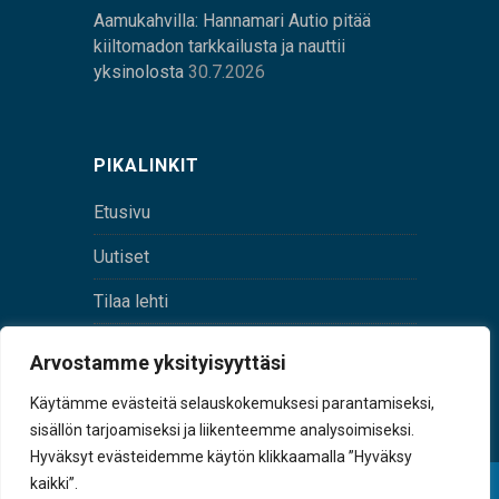
Aamukahvilla: Hannamari Autio pitää
kiiltomadon tarkkailusta ja nauttii
yksinolosta
30.7.2026
PIKALINKIT
Etusivu
Uutiset
Tilaa lehti
Yhteystiedot
Arvostamme yksityisyyttäsi
Digilehti
Käytämme evästeitä selauskokemuksesi parantamiseksi,
sisällön tarjoamiseksi ja liikenteemme analysoimiseksi.
Hyväksyt evästeidemme käytön klikkaamalla ”Hyväksy
kaikki”.
© Sulkava-lehti • Sulkavan Kotiseutulehti Oy • Y-