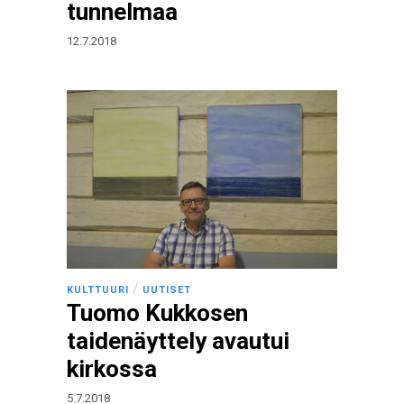
tunnelmaa
12.7.2018
/
KULTTUURI
UUTISET
Tuomo Kukkosen
taidenäyttely avautui
kirkossa
5.7.2018