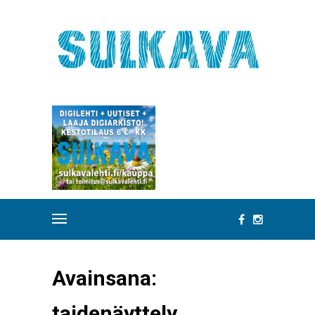
Avainsana:
taidenäyttely