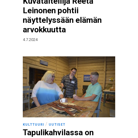
Kuvataiteilija Reeta
Leinonen pohtii
näyttelyssään elämän
arvokkuutta
4.7.2024
/
KULTTUURI
UUTISET
Tapulikahvilassa on