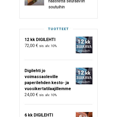
haastetta seuraaviin
soutuihin
TUOTTEET
12 kk DIGILEHTI
72,00
€
sis. alv. 10%
Digilehti jo
voimassaoleville
paperilehden kesto- ja
vuosikertatilaajillemme
24,00
€
sis. alv. 10%
6 kk DIGILEHTI