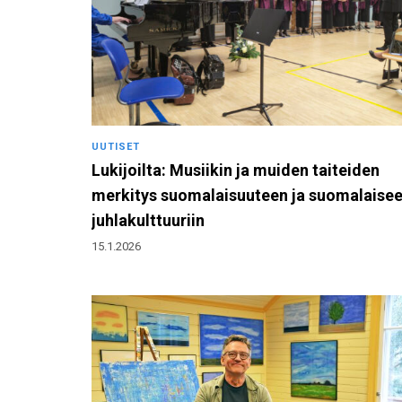
UUTISET
Lukijoilta: Musiikin ja muiden taiteiden
merkitys suomalaisuuteen ja suomalaise
juhlakulttuuriin
15.1.2026