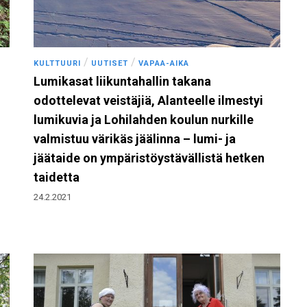
/
/
KULTTUURI
UUTISET
VAPAA-AIKA
Lumikasat liikuntahallin takana
odottelevat veistäjiä, Alanteelle ilmestyi
lumikuvia ja Lohilahden koulun nurkille
valmistuu värikäs jäälinna – lumi- ja
jäätaide on ympäristöystävällistä hetken
taidetta
24.2.2021