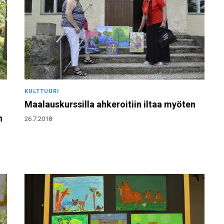
KULTTUURI
Maalauskurssilla ahkeroitiin iltaa myöten
n
26.7.2018