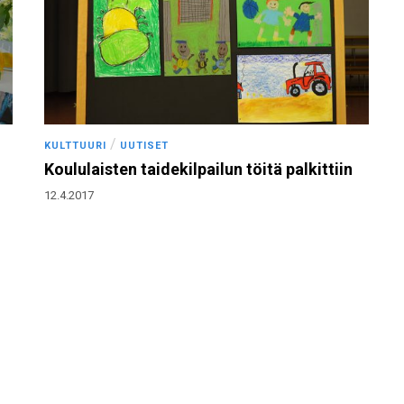
/
KULTTUURI
UUTISET
Koululaisten taidekilpailun töitä palkittiin
12.4.2017