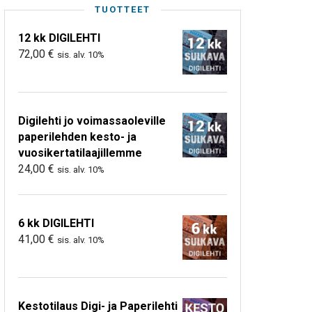
TUOTTEET
12 kk DIGILEHTI
72,00
€
sis. alv. 10%
Digilehti jo voimassaoleville
paperilehden kesto- ja
vuosikertatilaajillemme
24,00
€
sis. alv. 10%
6 kk DIGILEHTI
41,00
€
sis. alv. 10%
Kestotilaus Digi- ja Paperilehti