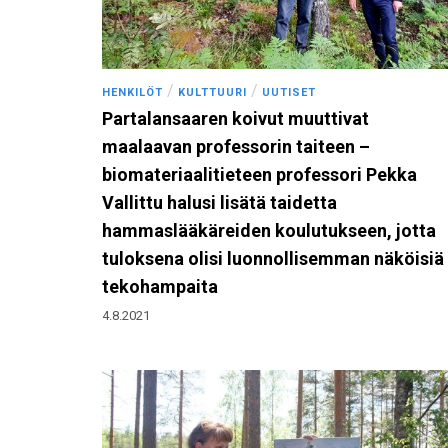
/
/
HENKILÖT
KULTTUURI
UUTISET
Partalansaaren koivut muuttivat
maalaavan professorin taiteen –
biomateriaalitieteen professori Pekka
Vallittu halusi lisätä taidetta
hammaslääkäreiden koulutukseen, jotta
tuloksena olisi luonnollisemman näköisiä
tekohampaita
4.8.2021