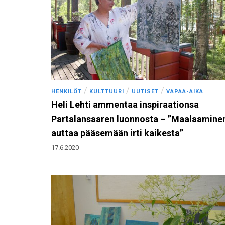
/
/
/
HENKILÖT
KULTTUURI
UUTISET
VAPAA-AIKA
Heli Lehti ammentaa inspiraationsa
Partalansaaren luonnosta – ”Maalaamine
auttaa pääsemään irti kaikesta”
17.6.2020