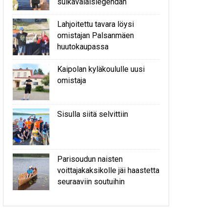
sulkavalaislegendan
Lahjoitettu tavara löysi
omistajan Palsanmäen
huutokaupassa
Kaipolan kyläkoululle uusi
omistaja
Sisulla siitä selvittiin
Parisoudun naisten
voittajakaksikolle jäi haastetta
seuraaviin soutuihin