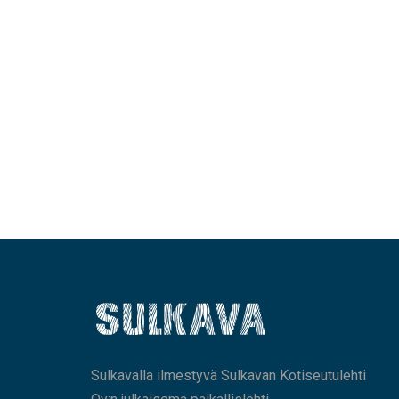
Sulkavalla ilmestyvä Sulkavan Kotiseutulehti