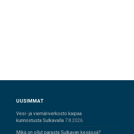
UUSIMMAT
Vesi- ja viemäriverkosto kaipaa
kunnostusta Sulkavalla
7.8.2026
Mikä on ollut parasta Sulkavan kesässä?