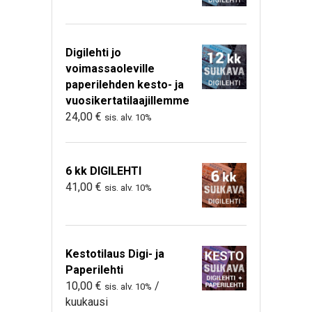
Digilehti jo
voimassaoleville
paperilehden kesto- ja
vuosikertatilaajillemme
24,00
€
sis. alv. 10%
6 kk DIGILEHTI
41,00
€
sis. alv. 10%
Kestotilaus Digi- ja
Paperilehti
10,00
€
/
sis. alv. 10%
kuukausi