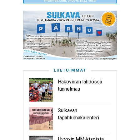
LUETUIMMAT
Hakovirran lähdössä
tunnelmaa
Sulkavan
tapahtumakalenteri
Hyroxin MM-kisoista