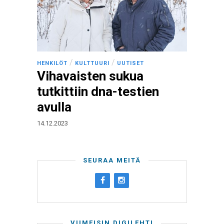
/
/
HENKILÖT
KULTTUURI
UUTISET
Vihavaisten sukua
tutkittiin dna-testien
avulla
14.12.2023
SEURAA MEITÄ
VIIMEISIN DIGILEHTI