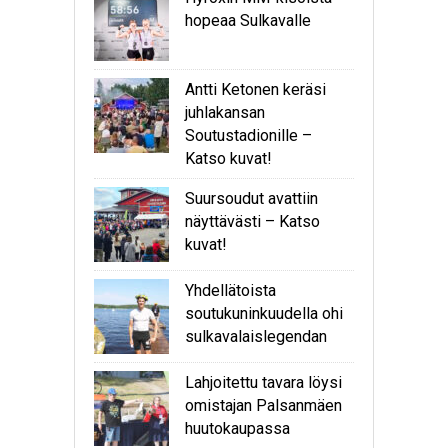
hopeaa Sulkavalle
Antti Ketonen keräsi
juhlakansan
Soutustadionille –
Katso kuvat!
Suursoudut avattiin
näyttävästi – Katso
kuvat!
Yhdellätoista
soutukuninkuudella ohi
sulkavalaislegendan
Lahjoitettu tavara löysi
omistajan Palsanmäen
huutokaupassa