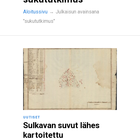
Aloitussivu
→
Julkaisun avainsana
"sukututkimus"
UUTISET
Sulkavan suvut lähes
kartoitettu