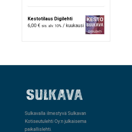
Kestotilaus Digilehti
6,00
€
/ kuukausi
sis. alv. 10%
Sulkavalla ilmestyvä Sulkavan
Kotiseutulehti Oy:n julkaisema
paikallislehti.