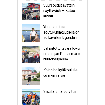
Suursoudut avattiin
näyttävästi – Katso
kuvat!
Yhdellätoista
soutukuninkuudella ohi
sulkavalaislegendan
Lahjoitettu tavara löysi
omistajan Palsanmäen
huutokaupassa
Kaipolan kyläkoululle
uusi omistaja
Sisulla siitä selvittiin