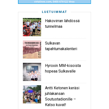
LUETUIMMAT
Hakovirran lähdössä
tunnelmaa
Sulkavan
tapahtumakalenteri
Hyroxin MM-kisoista
hopeaa Sulkavalle
Antti Ketonen keräsi
juhlakansan
Soutustadionille –
Katso kuvat!