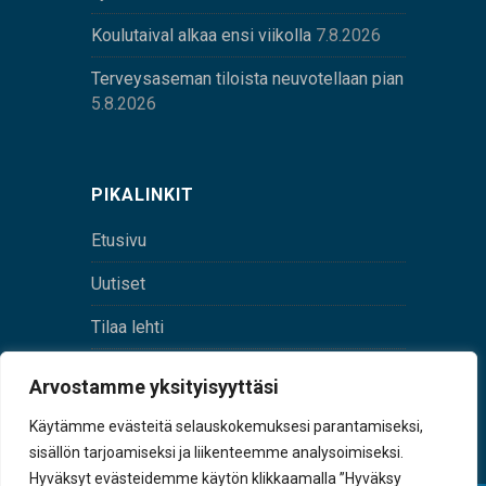
Koulutaival alkaa ensi viikolla
7.8.2026
Terveysaseman tiloista neuvotellaan pian
5.8.2026
PIKALINKIT
Etusivu
Uutiset
Tilaa lehti
Yhteystiedot
Arvostamme yksityisyyttäsi
Digilehti
Käytämme evästeitä selauskokemuksesi parantamiseksi,
sisällön tarjoamiseksi ja liikenteemme analysoimiseksi.
Hyväksyt evästeidemme käytön klikkaamalla ”Hyväksy