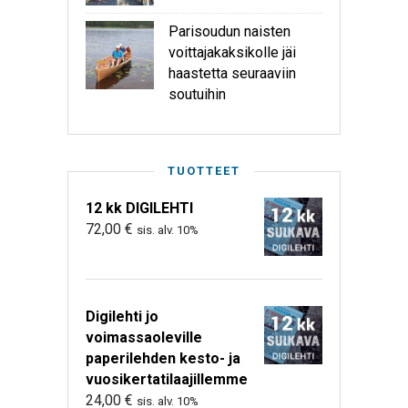
Parisoudun naisten
voittajakaksikolle jäi
haastetta seuraaviin
soutuihin
TUOTTEET
12 kk DIGILEHTI
72,00
€
sis. alv. 10%
Digilehti jo
voimassaoleville
paperilehden kesto- ja
vuosikertatilaajillemme
24,00
€
sis. alv. 10%