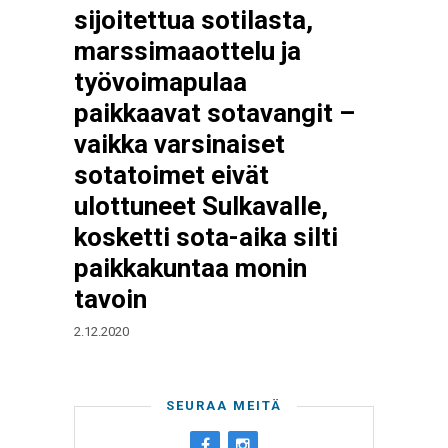
sijoitettua sotilasta,
marssimaaottelu ja
työvoimapulaa
paikkaavat sotavangit –
vaikka varsinaiset
sotatoimet eivät
ulottuneet Sulkavalle,
kosketti sota-aika silti
paikkakuntaa monin
tavoin
2.12.2020
SEURAA MEITÄ