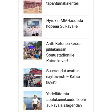
tapahtumakalenteri
Hyroxin MM-kisoista
hopeaa Sulkavalle
Antti Ketonen keräsi
juhlakansan
Soutustadionille –
Katso kuvat!
Suursoudut avattiin
näyttävästi – Katso
kuvat!
Yhdellätoista
soutukuninkuudella ohi
sulkavalaislegendan