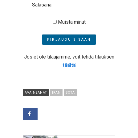
Salasana
Muista minut
Jos et ole tilaajamme, voit tehdä tilauksen
täältä
AVAINSANAT
IRAN
SOTA