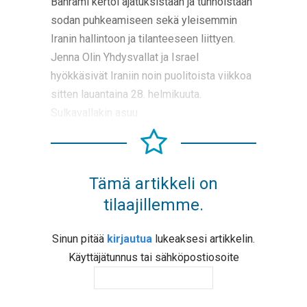
Bahrami kertoi ajatuksistaan ja tunnoistaan
sodan puhkeamiseen sekä yleisemmin
Iranin hallintoon ja tilanteeseen liittyen.
Jenna Olin Yhdysvallat ja Israel
hyökkäsivät Iraniin noin puolitoista viikkoa
sitten lauantaina 28. helmikuuta.
Sulkavallakin asuu
Tämä artikkeli on
tilaajillemme.
Sinun pitää
kirjautua
lukeaksesi artikkelin.
Käyttäjätunnus tai sähköpostiosoite