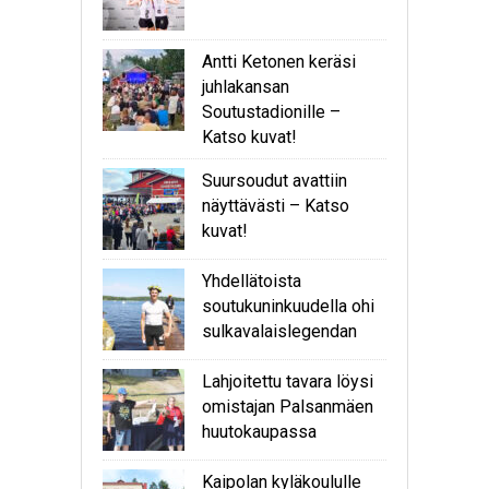
Antti Ketonen keräsi
juhlakansan
Soutustadionille –
Katso kuvat!
Suursoudut avattiin
näyttävästi – Katso
kuvat!
Yhdellätoista
soutukuninkuudella ohi
sulkavalaislegendan
Lahjoitettu tavara löysi
omistajan Palsanmäen
huutokaupassa
Kaipolan kyläkoululle