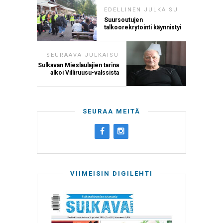
EDELLINEN JULKAISU
Suursoutujen
talkoorekrytointi käynnistyi
SEURAAVA JULKAISU
Sulkavan Mieslaulajien tarina
alkoi Villiruusu-valssista
SEURAA MEITÄ
VIIMEISIN DIGILEHTI