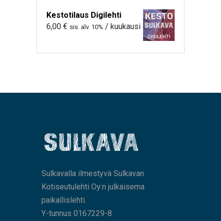
Kestotilaus Digilehti
6,00
€
/ kuukausi
sis. alv. 10%
Sulkavalla ilmestyvä Sulkavan
Kotiseutulehti Oy:n julkaisema
paikallislehti.
Y-tunnus 0167229-8