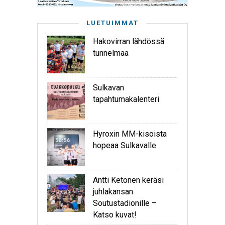
LUETUIMMAT
Hakovirran lähdössä
tunnelmaa
Sulkavan
tapahtumakalenteri
Hyroxin MM-kisoista
hopeaa Sulkavalle
Antti Ketonen keräsi
juhlakansan
Soutustadionille –
Katso kuvat!