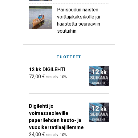
Parisoudun naisten
voittajakaksikolle jäi
haastetta seuraaviin
soutuihin
TUOTTEET
12 kk DIGILEHTI
72,00
€
sis. alv. 10%
Digilehti jo
voimassaoleville
paperilehden kesto- ja
vuosikertatilaajillemme
24,00
€
sis. alv. 10%