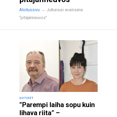
Aloitussivu
→
Julkaisun avainsana
"pitäjänneuvos"
UUTISET
”Parempi laiha sopu kuin
lihava riita” –