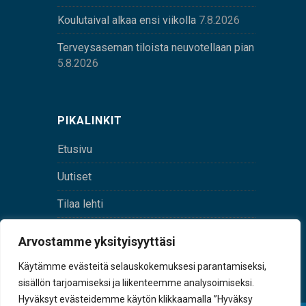
Koulutaival alkaa ensi viikolla
7.8.2026
Terveysaseman tiloista neuvotellaan pian
5.8.2026
PIKALINKIT
Etusivu
Uutiset
Tilaa lehti
Yhteystiedot
Arvostamme yksityisyyttäsi
Digilehti
Käytämme evästeitä selauskokemuksesi parantamiseksi,
sisällön tarjoamiseksi ja liikenteemme analysoimiseksi.
Hyväksyt evästeidemme käytön klikkaamalla ”Hyväksy