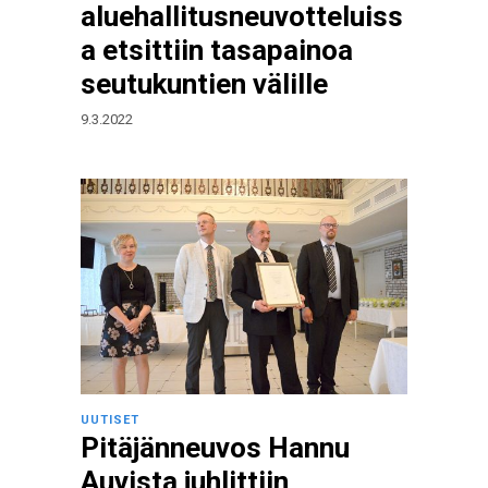
aluehallitusneuvotteluiss
a etsittiin tasapainoa
seutukuntien välille
9.3.2022
UUTISET
Pitäjänneuvos Hannu
Auvista juhlittiin