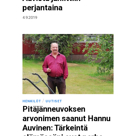
perjantaina
4.9.2019
/
HENKILÖT
UUTISET
Pitäjänneuvoksen
arvonimen saanut Hannu
Auvinen: Tärkeintä