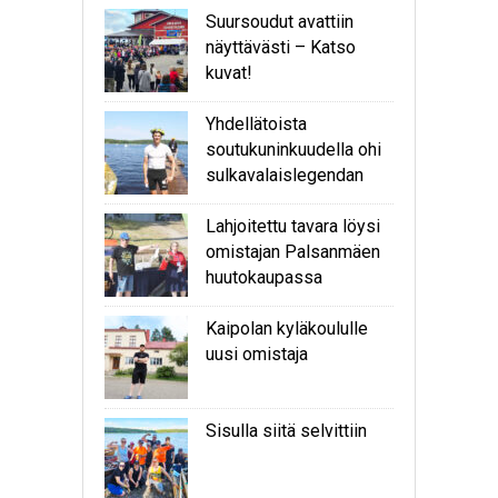
Suursoudut avattiin
näyttävästi – Katso
kuvat!
Yhdellätoista
soutukuninkuudella ohi
sulkavalaislegendan
Lahjoitettu tavara löysi
omistajan Palsanmäen
huutokaupassa
Kaipolan kyläkoululle
uusi omistaja
Sisulla siitä selvittiin