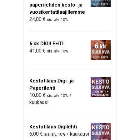
paperilehden kesto- ja
vuosikertatilaajillemme
24,00
€
sis. alv. 10%
6 kk DIGILEHTI
41,00
€
sis. alv. 10%
Kestotilaus Digi- ja
Paperilehti
10,00
€
/
sis. alv. 10%
kuukausi
Kestotilaus Digilehti
6,00
€
/ kuukausi
sis. alv. 10%