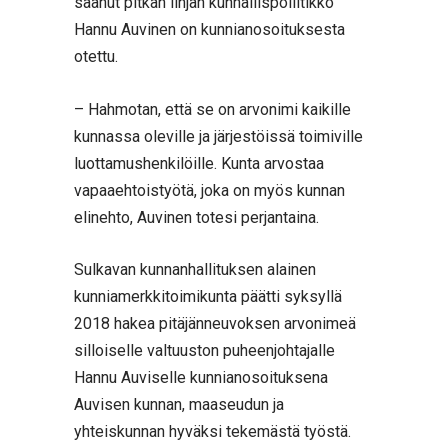
saanut pitkän linjan kunnallispoliitikko
Hannu Auvinen on kunnianosoituksesta
otettu.
– Hahmotan, että se on arvonimi kaikille
kunnassa oleville ja järjestöissä toimiville
luottamushenkilöille. Kunta arvostaa
vapaaehtoistyötä, joka on myös kunnan
elinehto, Auvinen totesi perjantaina.
Sulkavan kunnanhallituksen alainen
kunniamerkkitoimikunta päätti syksyllä
2018 hakea pitäjänneuvoksen arvonimeä
silloiselle valtuuston puheenjohtajalle
Hannu Auviselle kunnianosoituksena
Auvisen kunnan, maaseudun ja
yhteiskunnan hyväksi tekemästä työstä.