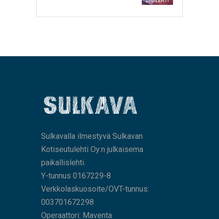
Sulkavalla ilmestyvä Sulkavan
Kotiseutulehti Oy:n julkaisema
paikallislehti.
Y-tunnus 0167229-8
Verkkolaskuosoite/OVT-tunnus:
003701672298
Operaattori: Maventa