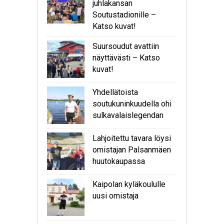
juhlakansan
Soutustadionille –
Katso kuvat!
Suursoudut avattiin
näyttävästi – Katso
kuvat!
Yhdellätoista
soutukuninkuudella ohi
sulkavalaislegendan
Lahjoitettu tavara löysi
omistajan Palsanmäen
huutokaupassa
Kaipolan kyläkoululle
uusi omistaja