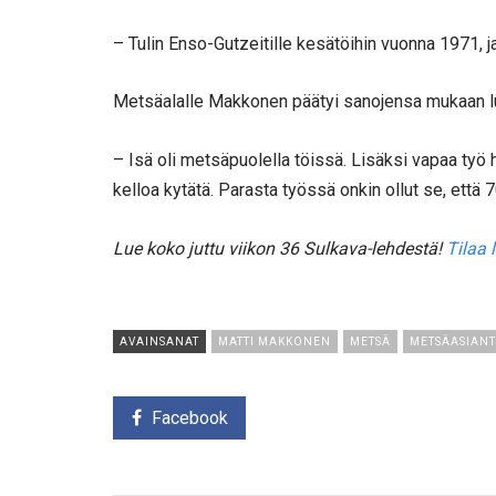
– Tulin Enso-Gutzeitille kesätöihin vuonna 1971, j
Metsäalalle Makkonen päätyi sanojensa mukaan l
– Isä oli metsäpuolella töissä. Lisäksi vapaa työ h
kelloa kytätä. Parasta työssä onkin ollut se, että 
Lue koko juttu viikon 36 Sulkava-lehdestä!
Tilaa l
AVAINSANAT
MATTI MAKKONEN
METSÄ
METSÄASIANT
Facebook