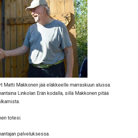
yt Matti Makkonen jää eläkkeelle marraskuun alussa.
nantaina Linkolan Erän kodalla, sillä Makkonen pitää
alkamista.
en totesi.
nantajan palveluksessa.