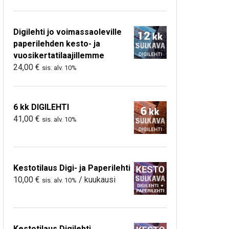
Digilehti jo voimassaoleville
paperilehden kesto- ja
vuosikertatilaajillemme
24,00
€
sis. alv. 10%
6 kk DIGILEHTI
41,00
€
sis. alv. 10%
Kestotilaus Digi- ja Paperilehti
10,00
€
/ kuukausi
sis. alv. 10%
Kestotilaus Digilehti