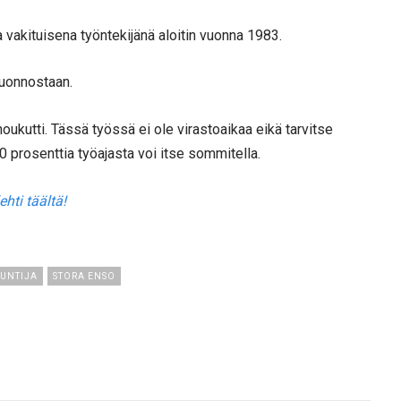
a vakituisena työntekijänä aloitin vuonna 1983.
uonnostaan.
oukutti. Tässä työssä ei ole virastoaikaa eikä tarvitse
70 prosenttia työajasta voi itse sommitella.
ehti täältä!
UNTIJA
STORA ENSO