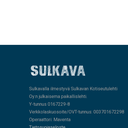
Sulkavalla ilmestyvä Sulkavan Kotiseutulehti
Oy:n julkaisema paikallislehti.
Y-tunnus 0167229-8
Verkkolaskuosoite/OVT-tunnus: 003701672298
Operaattori: Maventa
Tietosuojaseloste