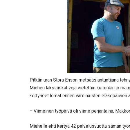
Pitkän uran Stora Enson metsäasiantuntijana tehn
Miehen läksiäiskahveja vietettiin kuitenkin jo maa
kertyneet lomat ennen varsinaisten eläkepäivien 
– Viimeinen työpäivä oli viime perjantaina, Makkon
Miehelle ehti kertyä 42 palvelusvuotta saman työ