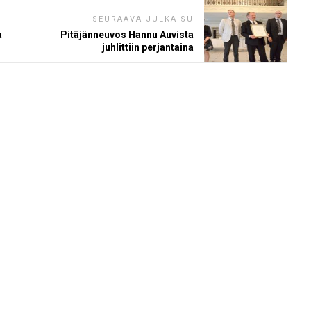
SEURAAVA JULKAISU
a
Pitäjänneuvos Hannu Auvista
juhlittiin perjantaina