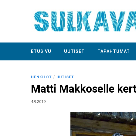
ETUSIVU
UUTISET
TAPAHTUMAT
/
HENKILÖT
UUTISET
Matti Makkoselle kert
4.9.2019