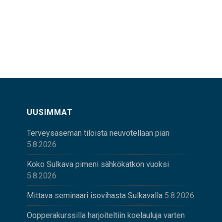
UUSIMMAT
Terveysaseman tiloista neuvotellaan pian
5.8.2026
Koko Sulkava pimeni sähkökatkon vuoksi
5.8.2026
Mittava seminaari isovihasta Sulkavalla
5.8.2026
Oopperakurssilla harjoiteltiin koelauluja varten