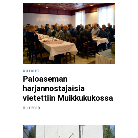
UUTISET
Paloaseman
harjannostajaisia
vietettiin Muikkukukossa
8.11.2018