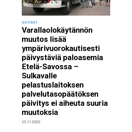
UUTISET
Varallaolokäytännön
muutos lisää
ympärivuorokautisesti
päivystäviä paloasemia
Etelä-Savossa –
Sulkavalle
pelastuslaitoksen
palvelutasopäätöksen
päivitys ei aiheuta suuria
muutoksia
25.11.2020