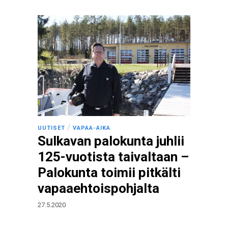
/
UUTISET
VAPAA-AIKA
Sulkavan palokunta juhlii
125-vuotista taivaltaan –
Palokunta toimii pitkälti
vapaaehtoispohjalta
27.5.2020