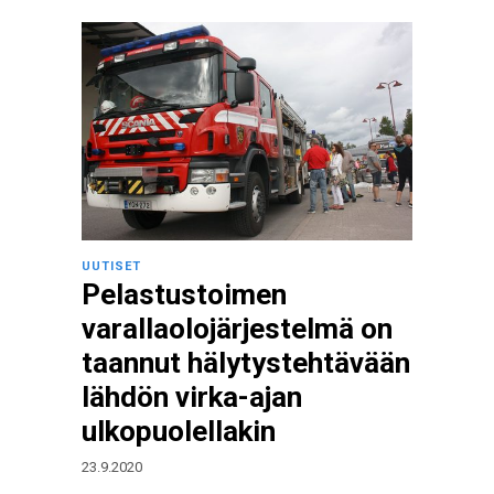
UUTISET
Pelastustoimen
varallaolojärjestelmä on
taannut hälytystehtävään
lähdön virka-ajan
ulkopuolellakin
23.9.2020