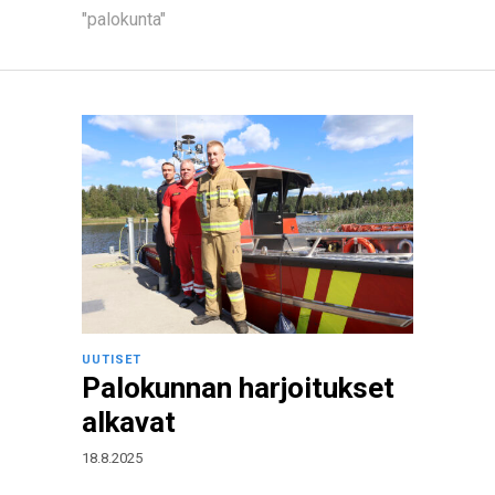
"palokunta"
UUTISET
Palokunnan harjoitukset
alkavat
18.8.2025