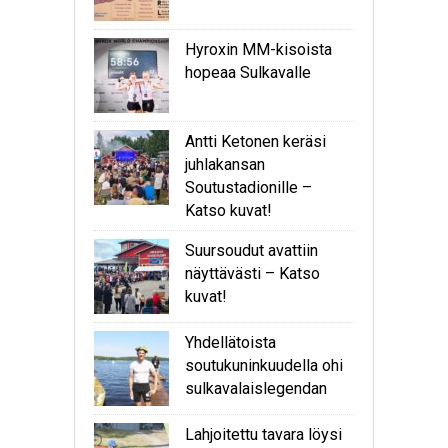
Hyroxin MM-kisoista
hopeaa Sulkavalle
Antti Ketonen keräsi
juhlakansan
Soutustadionille –
Katso kuvat!
Suursoudut avattiin
näyttävästi – Katso
kuvat!
Yhdellätoista
soutukuninkuudella ohi
sulkavalaislegendan
Lahjoitettu tavara löysi