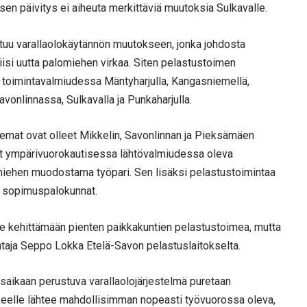
en päivitys ei aiheuta merkittäviä muutoksia Sulkavalle.
tuu varallaolokäytännön muutokseen, jonka johdosta
isi uutta palomiehen virkaa. Siten pelastustoimen
 toimintavalmiudessa Mäntyharjulla, Kangasniemellä,
vonlinnassa, Sulkavalla ja Punkaharjulla.
emat ovat olleet Mikkelin, Savonlinnan ja Pieksämäen
ut ympärivuorokautisessa lähtövalmiudessa oleva
omiehen muodostama työpari. Sen lisäksi pelastustoimintaa
n sopimuspalokunnat.
e kehittämään pienten paikkakuntien pelastustoimea, mutta
ohtaja Seppo Lokka Etelä-Savon pelastuslaitokselta.
saikaan perustuva varallaolojärjestelmä puretaan
kkeelle lähtee mahdollisimman nopeasti työvuorossa oleva,