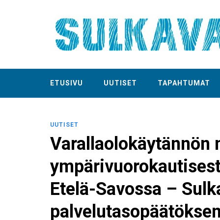
ETUSIVU
UUTISET
TAPAHTUMAT
UUTISET
Varallaolokäytännön 
ympärivuorokautisest
Etelä-Savossa – Sulka
palvelutasopäätöksen 