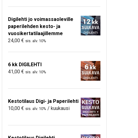
Digilehti jo voimassaoleville
paperilehden kesto- ja
vuosikertatilaajillemme
24,00
€
sis. alv. 10%
6 kk DIGILEHTI
41,00
€
sis. alv. 10%
Kestotilaus Digi- ja Paperilehti
10,00
€
/ kuukausi
sis. alv. 10%
Kestotilaus Digilehti