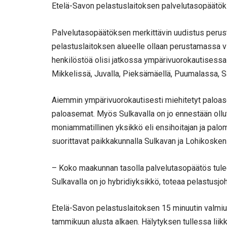
Etelä-Savon pelastuslaitoksen palvelutasopäätöks
Palvelutasopäätöksen merkittävin uudistus perus
pelastuslaitoksen alueelle ollaan perustamassa vi
henkilöstöä olisi jatkossa ympärivuorokautisessa
Mikkelissä, Juvalla, Pieksämäellä, Puumalassa, Sa
Aiemmin ympärivuorokautisesti miehitetyt paloas
paloasemat. Myös Sulkavalla on jo ennestään oll
moniammatillinen yksikkö eli ensihoitajan ja pal
suorittavat paikkakunnalla Sulkavan ja Lohikoske
– Koko maakunnan tasolla palvelutasopäätös tule
Sulkavalla on jo hybridiyksikkö, toteaa pelastusj
Etelä-Savon pelastuslaitoksen 15 minuutin valmiu
tammikuun alusta alkaen. Hälytyksen tullessa lii