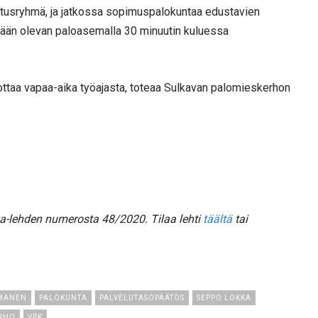
tusryhmä, ja jatkossa sopimuspalokuntaa edustavien
tään olevan paloasemalla 30 minuutin kuluessa
ottaa vapaa-aika työajasta, toteaa Sulkavan palomieskerhon
a-lehden numerosta 48/2020. Tilaa lehti
täältä
tai
MMANEN
PALOKUNTA
PALVELUTASOPÄÄTÖS
SEPPO LOKKA
ERHO
VPK