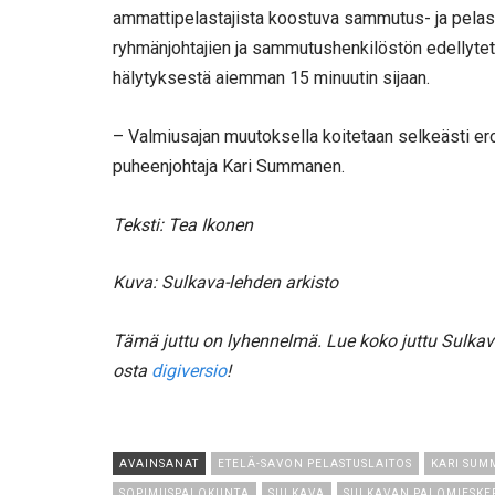
ammattipelastajista koostuva sammutus- ja pelas
ryhmänjohtajien ja sammutushenkilöstön edellyte
hälytyksestä aiemman 15 minuutin sijaan.
– Valmiusajan muutoksella koitetaan selkeästi er
puheenjohtaja Kari Summanen.
Teksti: Tea Ikonen
Kuva: Sulkava-lehden arkisto
Tämä juttu on lyhennelmä. Lue koko juttu Sulkav
osta
digiversio
!
AVAINSANAT
ETELÄ-SAVON PELASTUSLAITOS
KARI SU
SOPIMUSPALOKUNTA
SULKAVA
SULKAVAN PALOMIESK