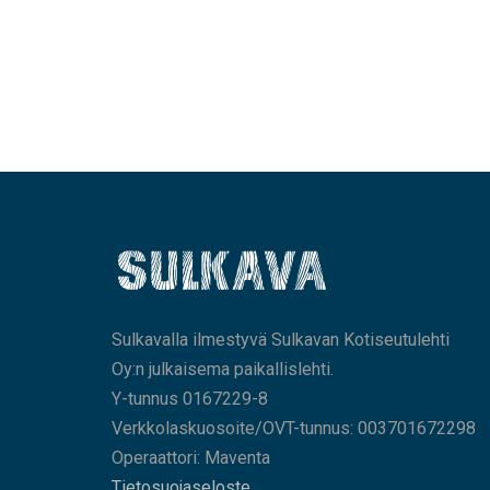
Sulkavalla ilmestyvä Sulkavan Kotiseutulehti
Oy:n julkaisema paikallislehti.
Y-tunnus 0167229-8
Verkkolaskuosoite/OVT-tunnus: 003701672298
Operaattori: Maventa
Tietosuojaseloste