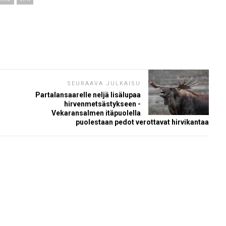
SEURAAVA JULKAISU
Partalansaarelle neljä lisälupaa
hirvenmetsästykseen -
Vekaransalmen itäpuolella
puolestaan pedot verottavat hirvikantaa