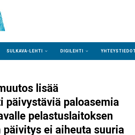
SULKAVA-LEHTI
DIGILEHTI
YHTEYSTIEDO
muutos lisää
i päivystäviä paloasemia
valle pelastuslaitoksen
päivitys ei aiheuta suuria