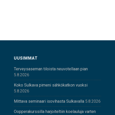
UUSIMMAT
Terveysaseman tiloista neuvotellaan pian
5.8.2026
Koko Sulkava pimeni sähkökatkon vuoksi
5.8.2026
Mittava seminaari isovihasta Sulkavalla
5.8.2026
Oopperakurssilla harjoiteltiin koelauluja varten