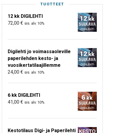
TUOTTEET
12 kk DIGILEHTI
72,00
€
sis. alv. 10%
Digilehti jo voimassaoleville
paperilehden kesto- ja
vuosikertatilaajillemme
24,00
€
sis. alv. 10%
6 kk DIGILEHTI
41,00
€
sis. alv. 10%
Kestotilaus Digi- ja Paperilehti