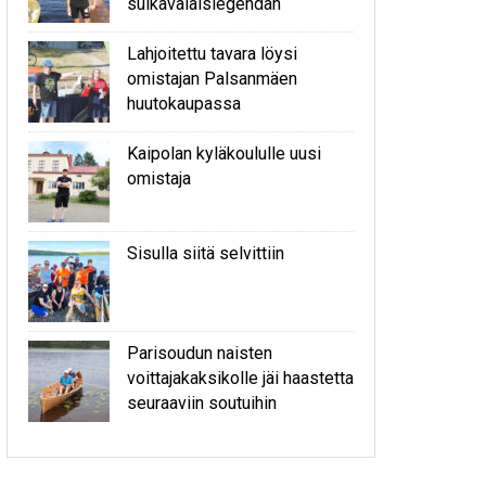
sulkavalaislegendan
Lahjoitettu tavara löysi
omistajan Palsanmäen
huutokaupassa
Kaipolan kyläkoululle uusi
omistaja
Sisulla siitä selvittiin
Parisoudun naisten
voittajakaksikolle jäi haastetta
seuraaviin soutuihin