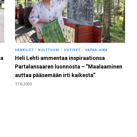
/
/
/
HENKILÖT
KULTTUURI
UUTISET
VAPAA-AIKA
aa
Heli Lehti ammentaa inspiraationsa
Partalansaaren luonnosta – ”Maalaaminen
auttaa pääsemään irti kaikesta”
17.6.2020