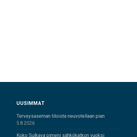
UUSIMMAT
Terveysaseman tiloista neuvotellaan pian
5.8.2026
Koko Sulkava pimeni sähkökatkon vuoksi