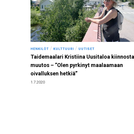
/
/
HENKILÖT
KULTTUURI
UUTISET
Taidemaalari Kristiina Uusitaloa kiinnost
muutos – ”Olen pyrkinyt maalaamaan
oivalluksen hetkiä”
1.7.2020