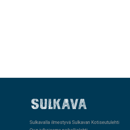
Sulkavalla ilmestyvä Sulkavan Kotiseutulehti