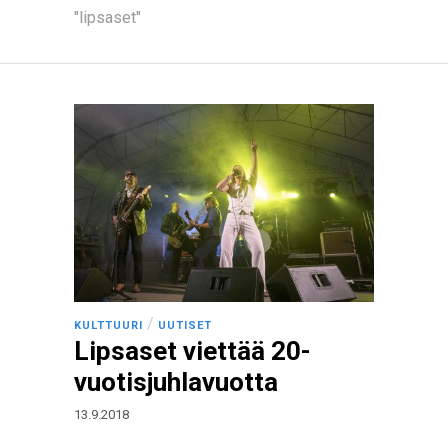
"lipsaset"
/
KULTTUURI
UUTISET
Lipsaset viettää 20-
vuotisjuhlavuotta
13.9.2018