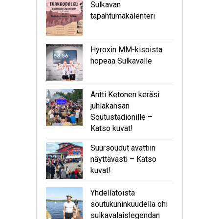
Sulkavan
tapahtumakalenteri
Hyroxin MM-kisoista
hopeaa Sulkavalle
Antti Ketonen keräsi
juhlakansan
Soutustadionille –
Katso kuvat!
Suursoudut avattiin
näyttävästi – Katso
kuvat!
Yhdellätoista
soutukuninkuudella ohi
sulkavalaislegendan