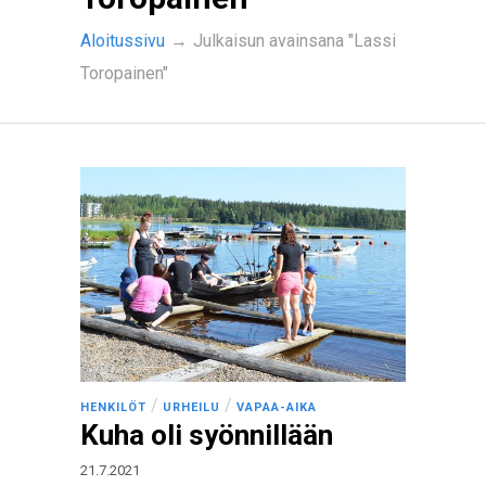
Aloitussivu
→
Julkaisun avainsana "Lassi
Toropainen"
/
/
HENKILÖT
URHEILU
VAPAA-AIKA
Kuha oli syönnillään
21.7.2021