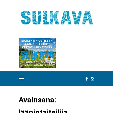
Avainsana:
läänintaiteilija