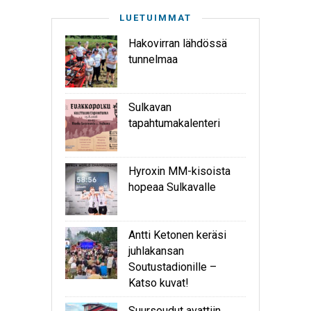
LUETUIMMAT
Hakovirran lähdössä
tunnelmaa
Sulkavan
tapahtumakalenteri
Hyroxin MM-kisoista
hopeaa Sulkavalle
Antti Ketonen keräsi
juhlakansan
Soutustadionille –
Katso kuvat!
Suursoudut avattiin