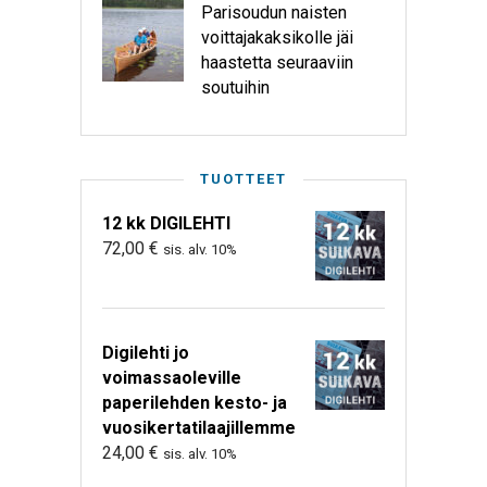
Parisoudun naisten
voittajakaksikolle jäi
haastetta seuraaviin
soutuihin
TUOTTEET
12 kk DIGILEHTI
72,00
€
sis. alv. 10%
Digilehti jo
voimassaoleville
paperilehden kesto- ja
vuosikertatilaajillemme
24,00
€
sis. alv. 10%