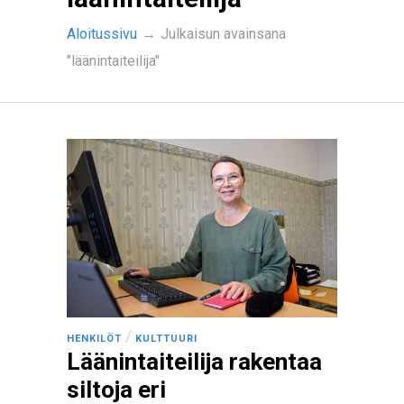
Aloitussivu
→
Julkaisun avainsana
"läänintaiteilija"
/
HENKILÖT
KULTTUURI
Läänintaiteilija rakentaa
siltoja eri