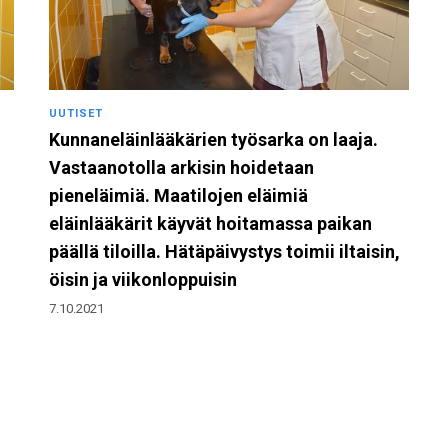
UUTISET
Kunnaneläinlääkärien työsarka on laaja.
Vastaanotolla arkisin hoidetaan
pieneläimiä. Maatilojen eläimiä
eläinlääkärit käyvät hoitamassa paikan
päällä tiloilla. Hätäpäivystys toimii iltaisin,
öisin ja viikonloppuisin
7.10.2021