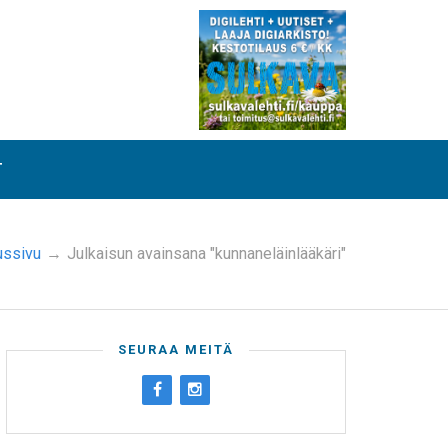
T
ussivu
→
Julkaisun avainsana "kunnaneläinlääkäri"
SEURAA MEITÄ