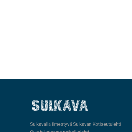
Sulkavalla ilmestyvä Sulkavan Kotiseutulehti