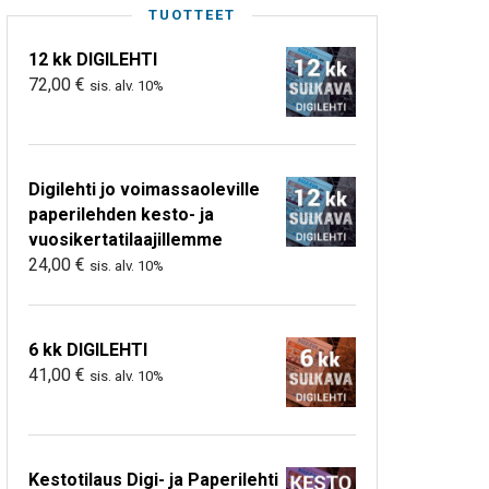
TUOTTEET
12 kk DIGILEHTI
72,00
€
sis. alv. 10%
Digilehti jo voimassaoleville
paperilehden kesto- ja
vuosikertatilaajillemme
24,00
€
sis. alv. 10%
6 kk DIGILEHTI
41,00
€
sis. alv. 10%
Kestotilaus Digi- ja Paperilehti