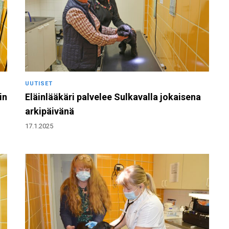
UUTISET
in
Eläinlääkäri palvelee Sulkavalla jokaisena
arkipäivänä
17.1.2025