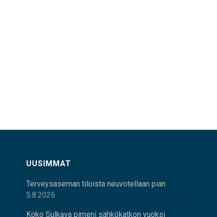
UUSIMMAT
Terveysaseman tiloista neuvotellaan pian
5.8.2026
Koko Sulkava pimeni sähkökatkon vuoksi