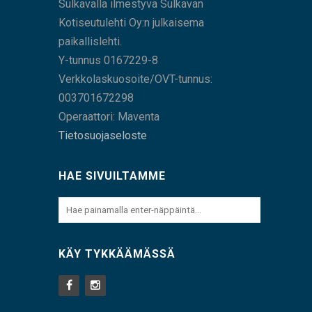
Sulkavalla ilmestyvä Sulkavan
Kotiseutulehti Oy:n julkaisema
paikallislehti.
Y-tunnus 0167229-8
Verkkolaskuosoite/OVT-tunnus:
003701672298
Operaattori: Maventa
Tietosuojaseloste
HAE SIVUILTAMME
KÄY TYKKÄÄMÄSSÄ