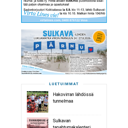
LUETUIMMAT
Hakovirran lähdössä
tunnelmaa
Sulkavan
tapahtumakalenteri