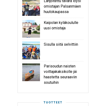
Lahjoitettu tavara löysi
omistajan Palsanmäen
huutokaupassa
Kaipolan kyläkoululle
uusi omistaja
Sisulla siitä selvittiin
Parisoudun naisten
voittajakaksikolle jäi
haastetta seuraaviin
soutuihin
TUOTTEET