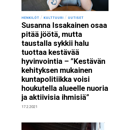
/
/
HENKILÖT
KULTTUURI
UUTISET
Susanna Issakainen osaa
pitää jöötä, mutta
taustalla sykkii halu
tuottaa kestävää
hyvinvointia – ”Kestävän
kehityksen mukainen
kuntapolitiikka voisi
houkutella alueelle nuoria
ja aktiivisia ihmisiä”
17.2.2021