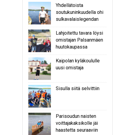
Yhdellätoista
soutukuninkuudella ohi
sulkavalaislegendan
Lahjoitettu tavara löysi
omistajan Palsanmäen
huutokaupassa
Kaipolan kyläkoululle
uusi omistaja
Sisulla siitä selvittiin
Parisoudun naisten
voittajakaksikolle jäi
haastetta seuraaviin