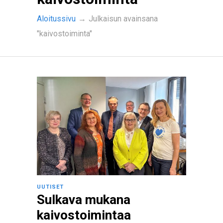
Aloitussivu
→
Julkaisun avainsana
"kaivostoiminta"
UUTISET
Sulkava mukana
kaivostoimintaa