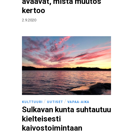
avaavat, mistä muutos
kertoo
2.9.2020
/
/
KULTTUURI
UUTISET
VAPAA-AIKA
Sulkavan kunta suhtautuu
kielteisesti
kaivostoimintaan