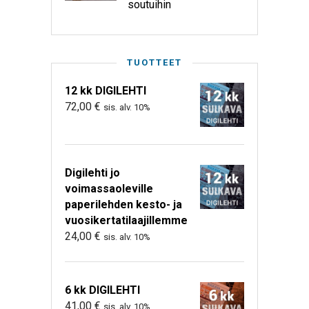
soutuihin
TUOTTEET
12 kk DIGILEHTI
72,00
€
sis. alv. 10%
Digilehti jo
voimassaoleville
paperilehden kesto- ja
vuosikertatilaajillemme
24,00
€
sis. alv. 10%
6 kk DIGILEHTI
41,00
€
sis. alv. 10%