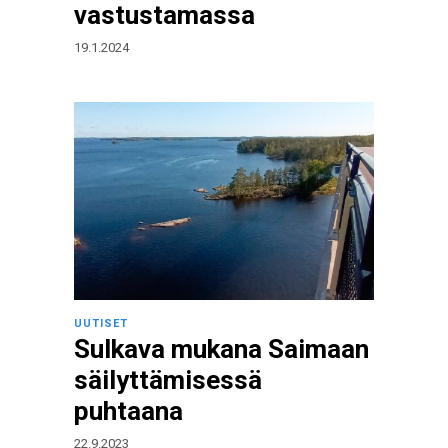
vastustamassa
19.1.2024
UUTISET
Sulkava mukana Saimaan
säilyttämisessä
puhtaana
22.9.2023