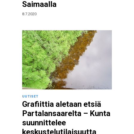
Saimaalla
8.7.2020
UUTISET
Grafiittia aletaan etsiä
Partalansaarelta – Kunta
suunnittelee
keskustelutilaisuutta