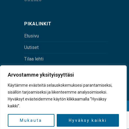
PIKALINKIT
Etusivu
Uutiset
Tilaa lehti
Yhteystiedot
Arvostamme yksityisyyttäsi
Digilehti
Käytämme evästeitä selauskokemuksesi parantamiseksi,
sisällön tarjoamiseksi ja liikenteemme analysoimiseksi.
Hyväksyt evästeidemme käytön klikkaamalla ”Hyväksy
kaikki”.
© Sulkava-lehti • Sulkavan Kotiseutulehti Oy • Y-
tunnus 0167229-8
Mukauta
Hyväksy kaikki
TAKAISIN YLÖS