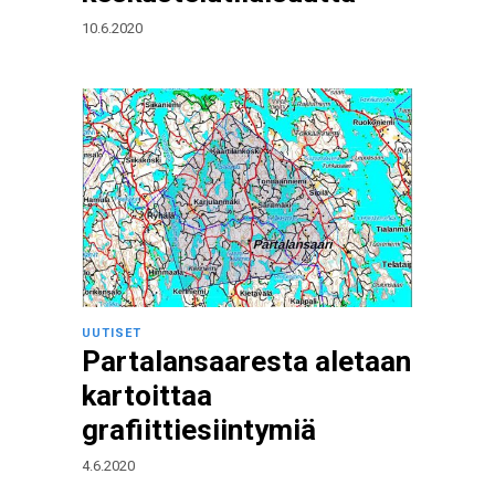
10.6.2020
UUTISET
Partalansaaresta aletaan
kartoittaa
grafiittiesiintymiä
4.6.2020