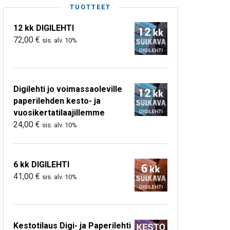
TUOTTEET
12 kk DIGILEHTI
72,00
€
sis. alv. 10%
Digilehti jo voimassaoleville
paperilehden kesto- ja
vuosikertatilaajillemme
24,00
€
sis. alv. 10%
6 kk DIGILEHTI
41,00
€
sis. alv. 10%
Kestotilaus Digi- ja Paperilehti