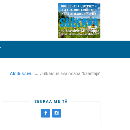
T
Aloitussivu
→
Julkaisun avainsana "kääntäjä"
SEURAA MEITÄ