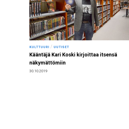
/
KULTTUURI
UUTISET
Kääntäjä Kari Koski kirjoittaa itsensä
näkymättömiin
30.10.2019