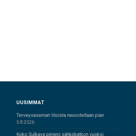
UUSIMMAT
Terveysaseman tiloista neuvotellaan pian
5.8.2026
Koko Sulkava pimeni sähkökatkon vuoksi