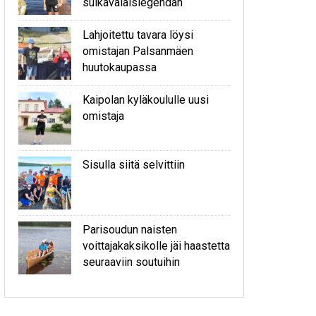
sulkavalaislegendan
Lahjoitettu tavara löysi
omistajan Palsanmäen
huutokaupassa
Kaipolan kyläkoululle uusi
omistaja
Sisulla siitä selvittiin
Parisoudun naisten
voittajakaksikolle jäi haastetta
seuraaviin soutuihin