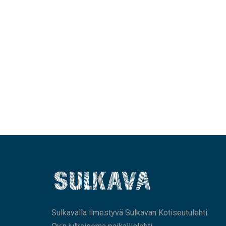
Sulkavalla ilmestyvä Sulkavan Kotiseutulehti