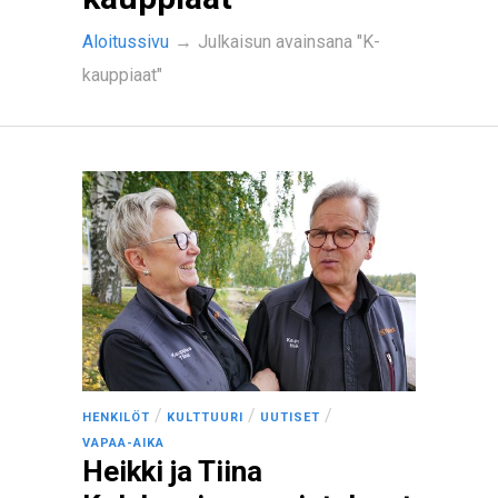
Aloitussivu
→
Julkaisun avainsana "K-
kauppiaat"
/
/
/
HENKILÖT
KULTTUURI
UUTISET
VAPAA-AIKA
Heikki ja Tiina