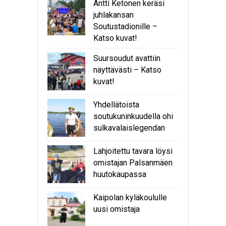
Antti Ketonen keräsi
juhlakansan
Soutustadionille –
Katso kuvat!
Suursoudut avattiin
näyttävästi – Katso
kuvat!
Yhdellätoista
soutukuninkuudella ohi
sulkavalaislegendan
Lahjoitettu tavara löysi
omistajan Palsanmäen
huutokaupassa
Kaipolan kyläkoululle
uusi omistaja