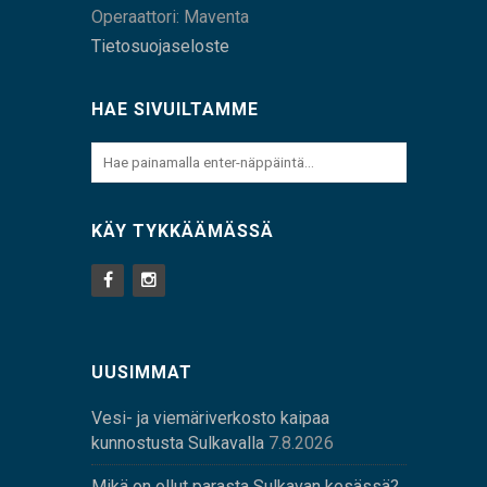
Operaattori: Maventa
Tietosuojaseloste
HAE SIVUILTAMME
KÄY TYKKÄÄMÄSSÄ
UUSIMMAT
Vesi- ja viemäriverkosto kaipaa
kunnostusta Sulkavalla
7.8.2026
Mikä on ollut parasta Sulkavan kesässä?