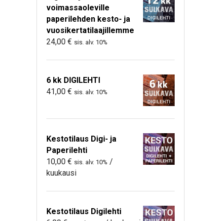
voimassaoleville
paperilehden kesto- ja
vuosikertatilaajillemme
24,00
€
sis. alv. 10%
6 kk DIGILEHTI
41,00
€
sis. alv. 10%
Kestotilaus Digi- ja
Paperilehti
10,00
€
/
sis. alv. 10%
kuukausi
Kestotilaus Digilehti