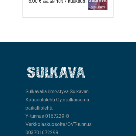
6,00
€
/ kuukausi
sis. alv. 10%
Sulkavalla ilmestyvä Sulkavan
Kotiseutulehti Oy:n julkaisema
paikallislehti.
Y-tunnus 0167229-8
Verkkolaskuosoite/OVT-tunnus:
003701672298