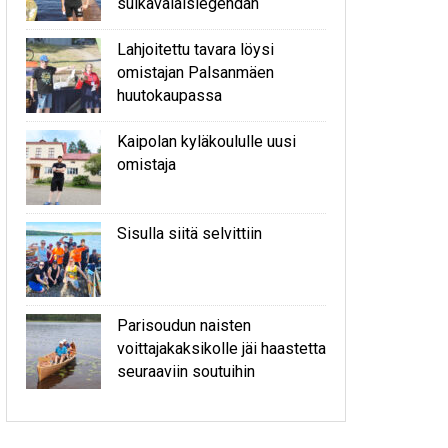
sulkavalaislegendan
Lahjoitettu tavara löysi
omistajan Palsanmäen
huutokaupassa
Kaipolan kyläkoululle uusi
omistaja
Sisulla siitä selvittiin
Parisoudun naisten
voittajakaksikolle jäi haastetta
seuraaviin soutuihin