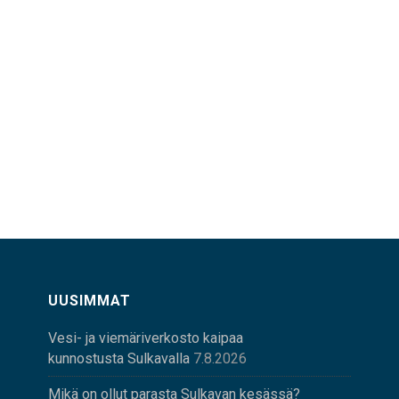
UUSIMMAT
Vesi- ja viemäriverkosto kaipaa
kunnostusta Sulkavalla
7.8.2026
Mikä on ollut parasta Sulkavan kesässä?