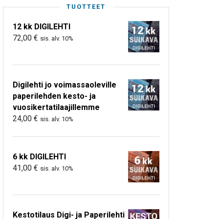
TUOTTEET
12 kk DIGILEHTI
72,00
€
sis. alv. 10%
Digilehti jo voimassaoleville
paperilehden kesto- ja
vuosikertatilaajillemme
24,00
€
sis. alv. 10%
6 kk DIGILEHTI
41,00
€
sis. alv. 10%
Kestotilaus Digi- ja Paperilehti