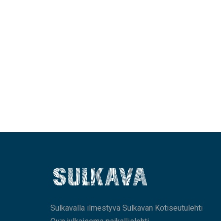
Sulkavalla ilmestyvä Sulkavan Kotiseutulehti