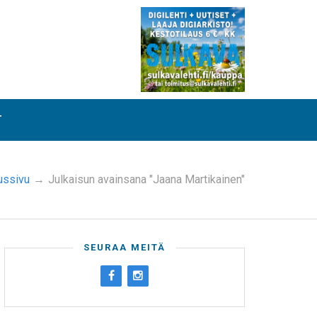
T
ussivu
→
Julkaisun avainsana "Jaana Martikainen"
SEURAA MEITÄ