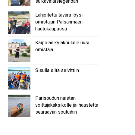
sulkavalaislegendan
Lahjoitettu tavara löysi
omistajan Palsanmäen
huutokaupassa
Kaipolan kyläkoululle uusi
omistaja
Sisulla siitä selvittiin
Parisoudun naisten
voittajakaksikolle jäi haastetta
seuraaviin soutuihin