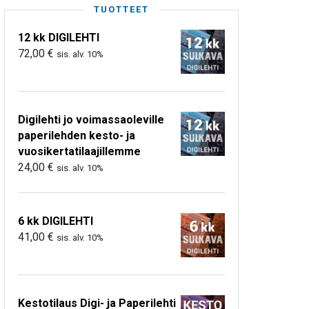
TUOTTEET
12 kk DIGILEHTI
72,00
€
sis. alv. 10%
Digilehti jo voimassaoleville
paperilehden kesto- ja
vuosikertatilaajillemme
24,00
€
sis. alv. 10%
6 kk DIGILEHTI
41,00
€
sis. alv. 10%
Kestotilaus Digi- ja Paperilehti