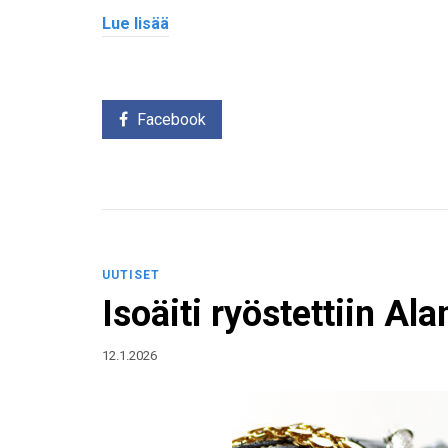
Lue lisää
Facebook
UUTISET
Isoäiti ryöstettiin Ala
12.1.2026