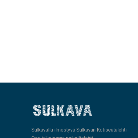
Sulkavalla ilmestyvä Sulkavan Kotiseutulehti