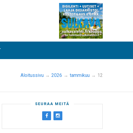
T
Aloitussivu
→
2026
→
tammikuu
→
12
SEURAA MEITÄ