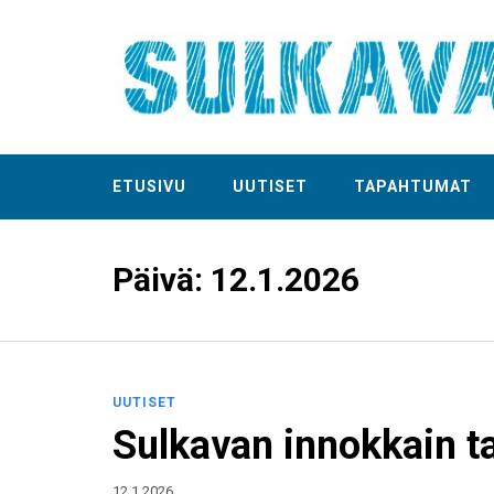
ETUSIVU
UUTISET
TAPAHTUMAT
Päivä:
12.1.2026
UUTISET
Sulkavan innokkain t
12.1.2026