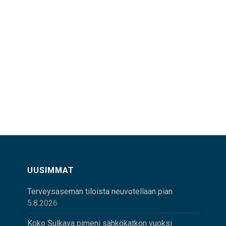
UUSIMMAT
Terveysaseman tiloista neuvotellaan pian
5.8.2026
Koko Sulkava pimeni sähkökatkon vuoksi