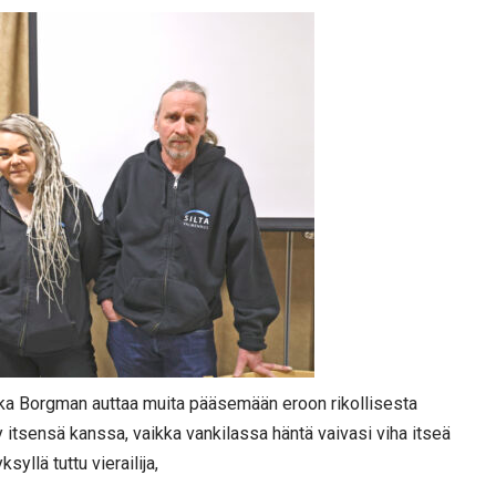
ka Borgman auttaa muita pääsemään eroon rikollisesta
 itsensä kanssa, vaikka vankilassa häntä vaivasi viha itseä
yllä tuttu vierailija,