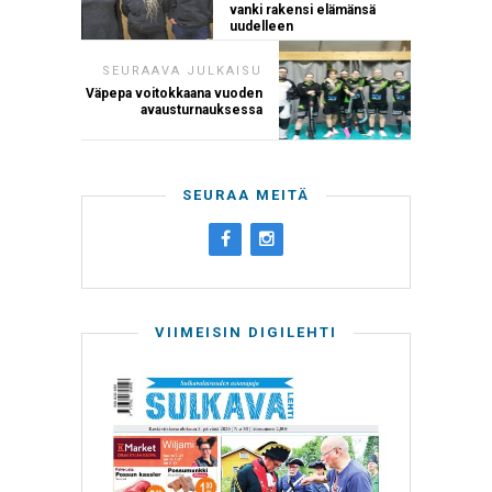
vanki rakensi elämänsä
uudelleen
SEURAAVA JULKAISU
Väpepa voitokkaana vuoden
avausturnauksessa
SEURAA MEITÄ
VIIMEISIN DIGILEHTI