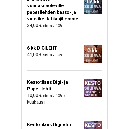
voimassaoleville
paperilehden kesto- ja
vuosikertatilaajillemme
24,00
€
sis. alv. 10%
6 kk DIGILEHTI
41,00
€
sis. alv. 10%
Kestotilaus Digi- ja
Paperilehti
10,00
€
/
sis. alv. 10%
kuukausi
Kestotilaus Digilehti