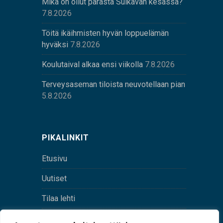
Mikä on ollut parasta Sulkavan kesässä?
7.8.2026
Töitä ikäihmisten hyvän loppuelämän
hyväksi
7.8.2026
Koulutaival alkaa ensi viikolla
7.8.2026
Terveysaseman tiloista neuvotellaan pian
5.8.2026
PIKALINKIT
Etusivu
Uutiset
Tilaa lehti
Yhteystiedot