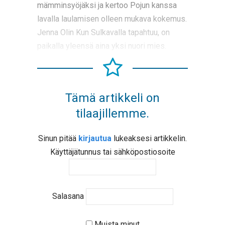
mämminsyöjäksi ja kertoo Pojun kanssa
lavalla laulamisen olleen mukava kokemus.
Jenna Olin Kun Sulkavalla tapahtuu, on
paikalla yleensä aina yksi nuori mies.
Tämä artikkeli on
tilaajillemme.
Sinun pitää
kirjautua
lukeaksesi artikkelin.
Käyttäjätunnus tai sähköpostiosoite
Salasana
Muista minut