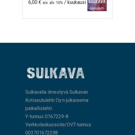
6,00
€
/ kuukausi
sis. alv. 10%
Sulkavalla ilmestyvä Sulkavan
Kotiseutulehti Oy:n julkaisema
paikallislehti.
Y-tunnus 0167229-8
Verkkolaskuosoite/OVT-tunnus:
003701672298