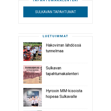
TAPAHTUMAKALENTERI
SULKAVAN TAPAHTUMAT
LUETUIMMAT
Hakovirran lähdössä
tunnelmaa
Sulkavan
tapahtumakalenteri
Hyroxin MM-kisoista
hopeaa Sulkavalle