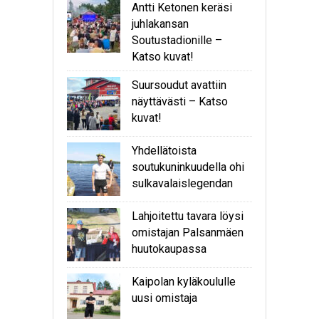
Antti Ketonen keräsi
juhlakansan
Soutustadionille –
Katso kuvat!
Suursoudut avattiin
näyttävästi – Katso
kuvat!
Yhdellätoista
soutukuninkuudella ohi
sulkavalaislegendan
Lahjoitettu tavara löysi
omistajan Palsanmäen
huutokaupassa
Kaipolan kyläkoululle
uusi omistaja