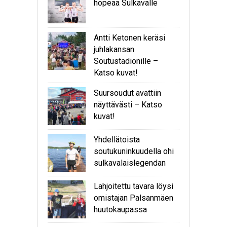
hopeaa Sulkavalle
Antti Ketonen keräsi
juhlakansan
Soutustadionille –
Katso kuvat!
Suursoudut avattiin
näyttävästi – Katso
kuvat!
Yhdellätoista
soutukuninkuudella ohi
sulkavalaislegendan
Lahjoitettu tavara löysi
omistajan Palsanmäen
huutokaupassa