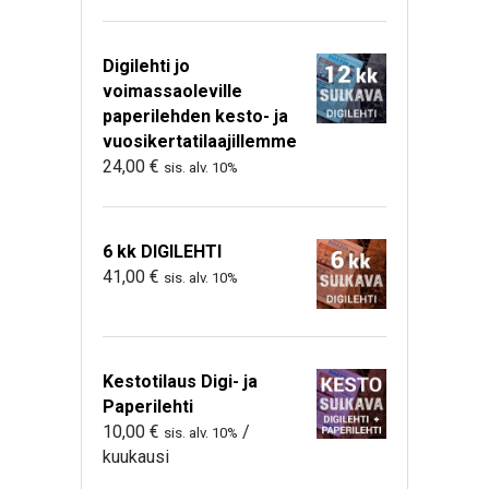
Digilehti jo
voimassaoleville
paperilehden kesto- ja
vuosikertatilaajillemme
24,00
€
sis. alv. 10%
6 kk DIGILEHTI
41,00
€
sis. alv. 10%
Kestotilaus Digi- ja
Paperilehti
10,00
€
/
sis. alv. 10%
kuukausi