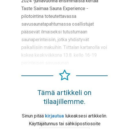
2024 -juhlavuonna ensimmäistä kertaa
Taste Saimaa Sauna Experience -
pilotointina toteutettavassa
savusaunatapahtumassa osallistujat
pääsevät ilmaiseksi tutustumaan
saunaperinteisiin, jotka yhdistyvät
paikallisiin makuihin. Tiittalan kartanolla voi
kokea keskiviikkona 13.8. kello 16-19
perinteisen savusaunan
Tämä artikkeli on
tilaajillemme.
Sinun pitää
kirjautua
lukeaksesi artikkelin.
Käyttäjätunnus tai sähköpostiosoite