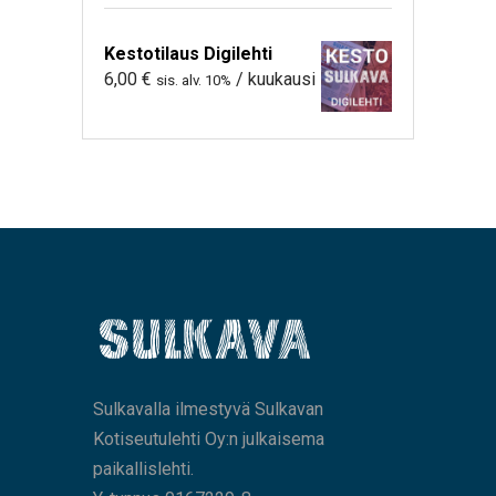
Kestotilaus Digilehti
6,00
€
/ kuukausi
sis. alv. 10%
Sulkavalla ilmestyvä Sulkavan
Kotiseutulehti Oy:n julkaisema
paikallislehti.