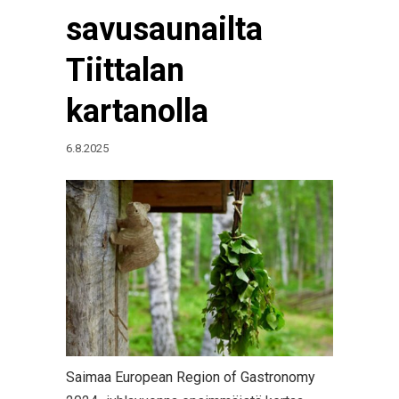
savusaunailta
Tiittalan
kartanolla
6.8.2025
Saimaa European Region of Gastronomy