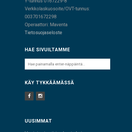
Y-tunnus 0167229-8
Verkkolaskuosoite/OVT-tunnus:
003701672298
Operaattori: Maventa
Tietosuojaseloste
HAE SIVUILTAMME
KÄY TYKKÄÄMÄSSÄ
UUSIMMAT