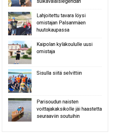
sulkavalaislegendan
Lahjoitettu tavara löysi
omistajan Palsanmäen
huutokaupassa
Kaipolan kyläkoululle uusi
omistaja
Sisulla siitä selvittiin
Parisoudun naisten
voittajakaksikolle jäi haastetta
seuraaviin soutuihin