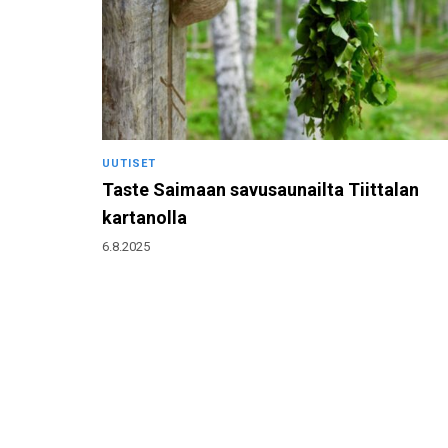
UUTISET
Taste Saimaan savusaunailta Tiittalan
kartanolla
6.8.2025