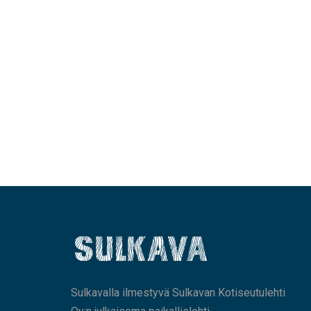
Sulkavalla ilmestyvä Sulkavan Kotiseutulehti