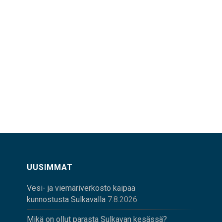
UUSIMMAT
Vesi- ja viemäriverkosto kaipaa
kunnostusta Sulkavalla
7.8.2026
Mikä on ollut parasta Sulkavan kesässä?