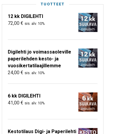
TUOTTEET
12 kk DIGILEHTI
72,00
€
sis. alv. 10%
Digilehti jo voimassaoleville
paperilehden kesto- ja
vuosikertatilaajillemme
24,00
€
sis. alv. 10%
6 kk DIGILEHTI
41,00
€
sis. alv. 10%
Kestotilaus Digi- ja Paperilehti