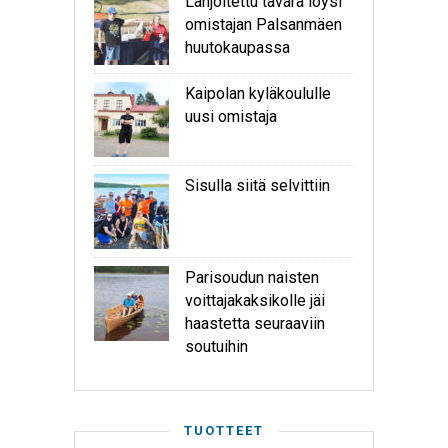
Lahjoitettu tavara löysi
omistajan Palsanmäen
huutokaupassa
Kaipolan kyläkoululle
uusi omistaja
Sisulla siitä selvittiin
Parisoudun naisten
voittajakaksikolle jäi
haastetta seuraaviin
soutuihin
TUOTTEET