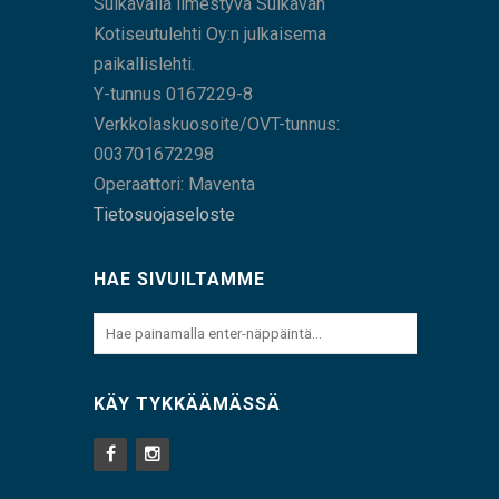
Sulkavalla ilmestyvä Sulkavan
Kotiseutulehti Oy:n julkaisema
paikallislehti.
Y-tunnus 0167229-8
Verkkolaskuosoite/OVT-tunnus:
003701672298
Operaattori: Maventa
Tietosuojaseloste
HAE SIVUILTAMME
KÄY TYKKÄÄMÄSSÄ