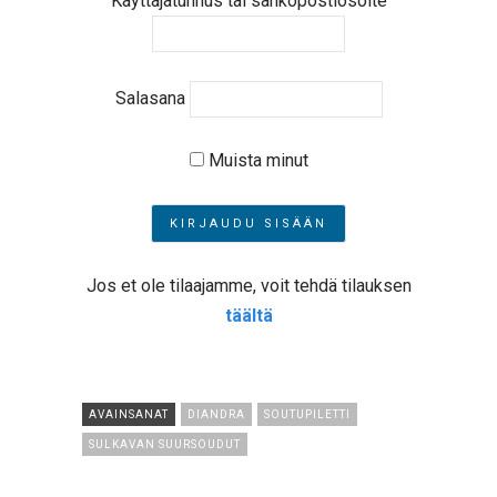
Käyttäjätunnus tai sähköpostiosoite
Salasana
Muista minut
Jos et ole tilaajamme, voit tehdä tilauksen
täältä
AVAINSANAT
DIANDRA
SOUTUPILETTI
SULKAVAN SUURSOUDUT