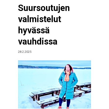
Suursoutujen
valmistelut
hyvässä
vauhdissa
28.2.2025