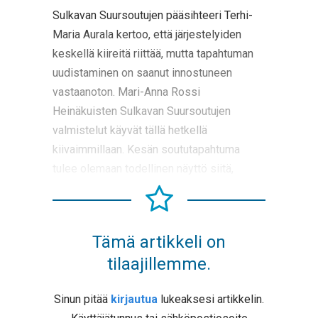
Sulkavan Suursoutujen pääsihteeri Terhi-
Maria Aurala kertoo, että järjestelyiden
keskellä kiireitä riittää, mutta tapahtuman
uudistaminen on saanut innostuneen
vastaanoton. Mari-Anna Rossi
Heinäkuisten Sulkavan Suursoutujen
valmistelut käyvät tällä hetkellä
kiivaimmillaan. Kesän soututapahtuma
tulee olemaan todellinen näyttö siitä,
Tämä artikkeli on
tilaajillemme.
Sinun pitää
kirjautua
lukeaksesi artikkelin.