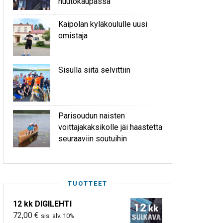
huutokaupassa
Kaipolan kyläkoululle uusi
omistaja
Sisulla siitä selvittiin
Parisoudun naisten
voittajakaksikolle jäi haastetta
seuraaviin soutuihin
TUOTTEET
12 kk DIGILEHTI
72,00
€
sis. alv. 10%