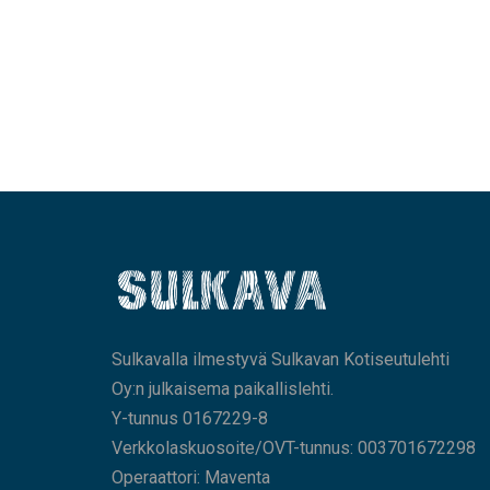
Sulkavalla ilmestyvä Sulkavan Kotiseutulehti
Oy:n julkaisema paikallislehti.
Y-tunnus 0167229-8
Verkkolaskuosoite/OVT-tunnus: 003701672298
Operaattori: Maventa