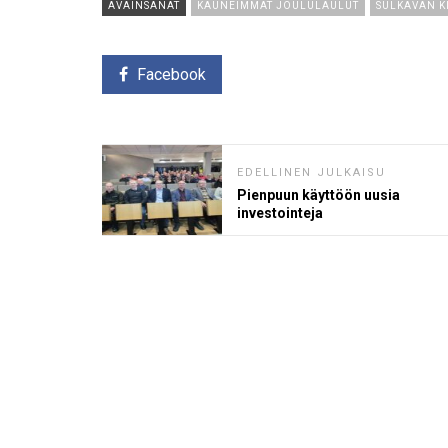
AVAINSANAT
KAUNEIMMAT JOULULAULUT
SULKAVAN K
Facebook
EDELLINEN JULKAISU
Pienpuun käyttöön uusia
investointeja