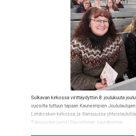
Sulkavan kirkossa virittäydyttiin 8. joulukuuta jou
vuosilta tuttuun tapaan Kauneimpien Joululaulujen ä
Lohikosken kirkossa, ja illansuussa yhteislaulutil
Tilaisuuden juonsi Savonlinnan seurakunnan