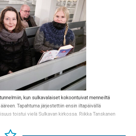
lutunnelmiin, kun sulkavalaiset kokoontuivat menneiltä
äreen. Tapahtuma järjestettiin ensin iltapäivällä
aisuus toistui vielä Sulkavan kirkossa. Riikka Tanskanen