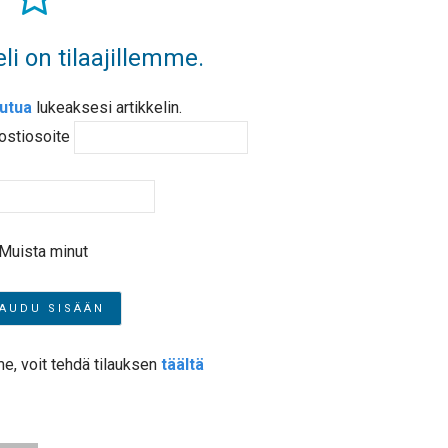
li on tilaajillemme.
autua
lukeaksesi artikkelin.
ostiosoite
Muista minut
me, voit tehdä tilauksen
täältä