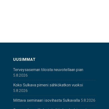
UUSIMMAT
Terveysaseman tiloista neuvotellaan pian
5.8.2026
Koko Sulkava pimeni sähkökatkon vuoksi
5.8.2026
Mittava seminaari isovihasta Sulkavalla
5.8.2026