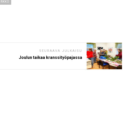
IRKKO
SEURAAVA JULKAISU
Joulun taikaa kranssityöpajassa