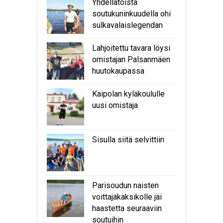
Yhdellätoista
soutukuninkuudella ohi
sulkavalaislegendan
Lahjoitettu tavara löysi
omistajan Palsanmäen
huutokaupassa
Kaipolan kyläkoululle
uusi omistaja
Sisulla siitä selvittiin
Parisoudun naisten
voittajakaksikolle jäi
haastetta seuraaviin
soutuihin