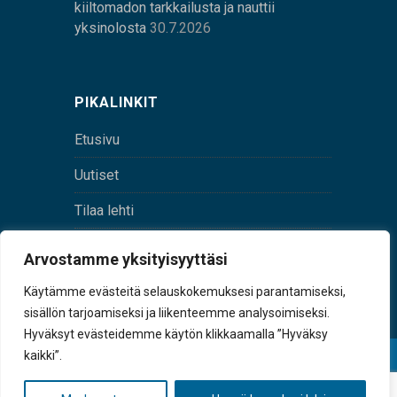
kiiltomadon tarkkailusta ja nauttii
yksinolosta
30.7.2026
PIKALINKIT
Etusivu
Uutiset
Tilaa lehti
Yhteystiedot
Arvostamme yksityisyyttäsi
Digilehti
Käytämme evästeitä selauskokemuksesi parantamiseksi,
sisällön tarjoamiseksi ja liikenteemme analysoimiseksi.
Hyväksyt evästeidemme käytön klikkaamalla ”Hyväksy
kaikki”.
© Sulkava-lehti • Sulkavan Kotiseutulehti Oy • Y-
tunnus 0167229-8