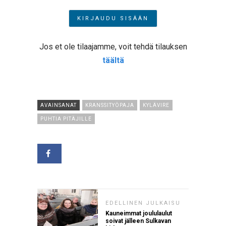
Jos et ole tilaajamme, voit tehdä tilauksen
täältä
AVAINSANAT
KRANSSITYÖPAJA
KYLÄVIRE
PUHTIA PITÄJILLE
EDELLINEN JULKAISU
Kauneimmat joululaulut
soivat jälleen Sulkavan