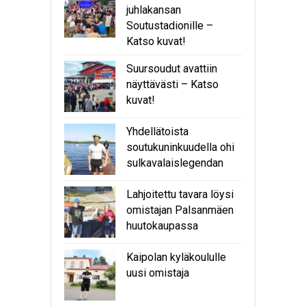
juhlakansan
Soutustadionille –
Katso kuvat!
Suursoudut avattiin
näyttävästi – Katso
kuvat!
Yhdellätoista
soutukuninkuudella ohi
sulkavalaislegendan
Lahjoitettu tavara löysi
omistajan Palsanmäen
huutokaupassa
Kaipolan kyläkoululle
uusi omistaja