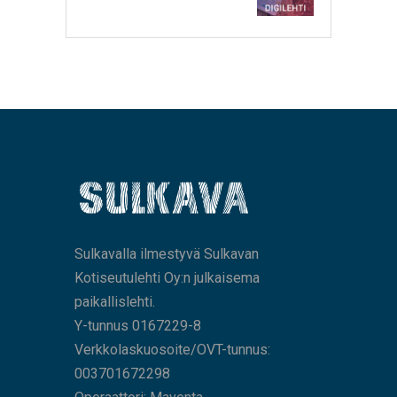
Sulkavalla ilmestyvä Sulkavan
Kotiseutulehti Oy:n julkaisema
paikallislehti.
Y-tunnus 0167229-8
Verkkolaskuosoite/OVT-tunnus:
003701672298