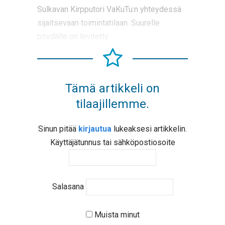
Sulkavan Kirpputori VaKuTu:n yhteydessä
sijaitsevaan toimintatilaan. Suurelle
pöydälle on levitetty
Tämä artikkeli on
tilaajillemme.
Sinun pitää
kirjautua
lukeaksesi artikkelin.
Käyttäjätunnus tai sähköpostiosoite
Salasana
Muista minut