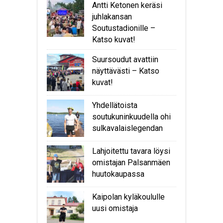
Antti Ketonen keräsi
juhlakansan
Soutustadionille –
Katso kuvat!
Suursoudut avattiin
näyttävästi – Katso
kuvat!
Yhdellätoista
soutukuninkuudella ohi
sulkavalaislegendan
Lahjoitettu tavara löysi
omistajan Palsanmäen
huutokaupassa
Kaipolan kyläkoululle
uusi omistaja