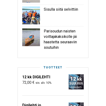
Sisulla siitä selvittiin
Parisoudun naisten
voittajakaksikolle jäi
haastetta seuraaviin
soutuihin
TUOTTEET
12 kk DIGILEHTI
72,00
€
sis. alv. 10%
Digilehti jo