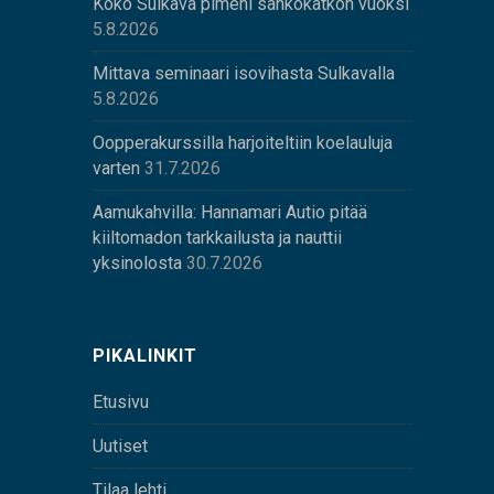
Koko Sulkava pimeni sähkökatkon vuoksi
5.8.2026
Mittava seminaari isovihasta Sulkavalla
5.8.2026
Oopperakurssilla harjoiteltiin koelauluja
varten
31.7.2026
Aamukahvilla: Hannamari Autio pitää
kiiltomadon tarkkailusta ja nauttii
yksinolosta
30.7.2026
PIKALINKIT
Etusivu
Uutiset
Tilaa lehti