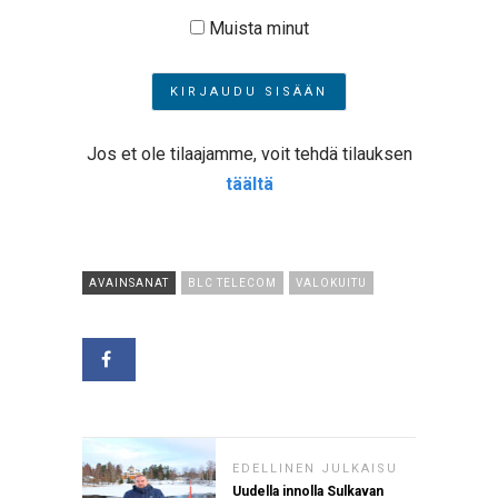
Muista minut
Jos et ole tilaajamme, voit tehdä tilauksen
täältä
AVAINSANAT
BLC TELECOM
VALOKUITU
EDELLINEN JULKAISU
Uudella innolla Sulkavan