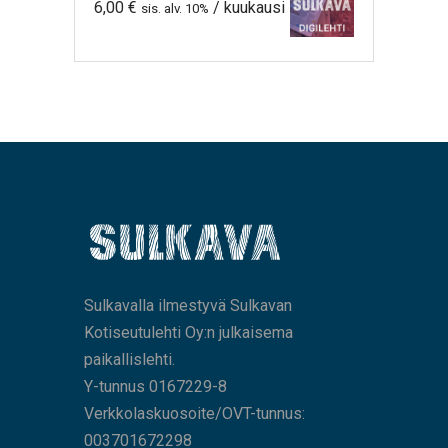
6,00
€
/ kuukausi
sis. alv. 10%
Sulkavalla ilmestyvä Sulkavan
Kotiseutulehti Oy:n julkaisema
paikallislehti.
Y-tunnus 0167229-8
Verkkolaskuosoite/OVT-tunnus:
003701672298