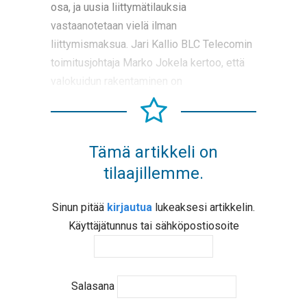
osa, ja uusia liittymätilauksia
vastaanotetaan vielä ilman
liittymismaksua. Jari Kallio BLC Telecomin
toimitusjohtaja Marko Jokela kertoo, että
valokuidun rakentaminen on
Tämä artikkeli on
tilaajillemme.
Sinun pitää
kirjautua
lukeaksesi artikkelin.
Käyttäjätunnus tai sähköpostiosoite
Salasana