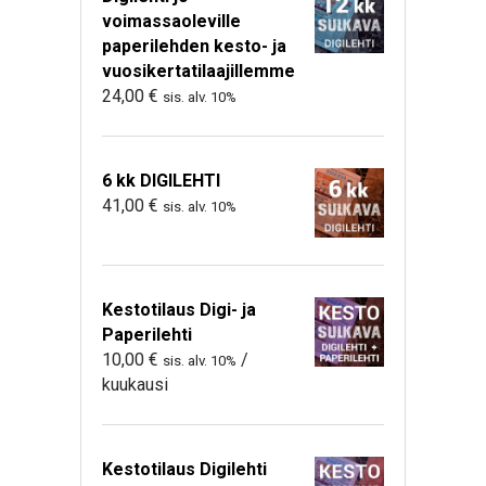
voimassaoleville
paperilehden kesto- ja
vuosikertatilaajillemme
24,00
€
sis. alv. 10%
6 kk DIGILEHTI
41,00
€
sis. alv. 10%
Kestotilaus Digi- ja
Paperilehti
10,00
€
/
sis. alv. 10%
kuukausi
Kestotilaus Digilehti