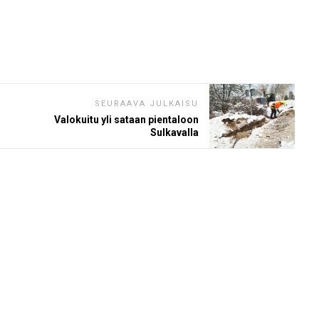
SEURAAVA JULKAISU
Valokuitu yli sataan pientaloon
Sulkavalla