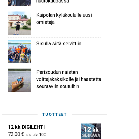
huutokaupassa
Kaipolan kyläkoululle uusi
omistaja
Sisulla siitä selvittiin
Parisoudun naisten
voittajakaksikolle jäi haastetta
seuraaviin soutuihin
TUOTTEET
12 kk DIGILEHTI
72,00
€
sis. alv. 10%