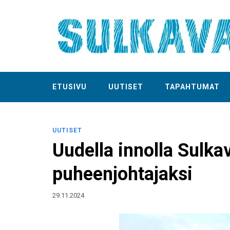
ETUSIVU
UUTISET
TAPAHTUMAT
UUTISET
Uudella innolla Sulkav
puheenjohtajaksi
29.11.2024