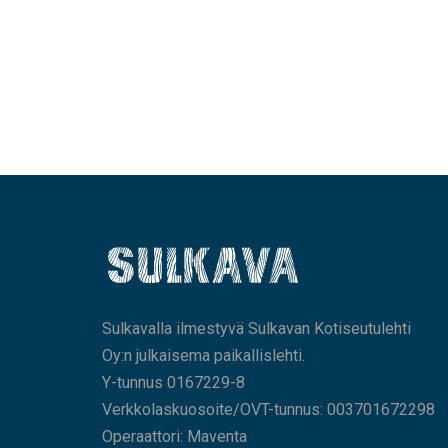
Sulkavalla ilmestyvä Sulkavan Kotiseutulehti
Oy:n julkaisema paikallislehti.
Y-tunnus 0167229-8
Verkkolaskuosoite/OVT-tunnus: 003701672298
Operaattori: Maventa