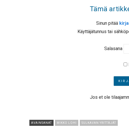
Tämä artikke
Sinun pitää
kirj
Käyttäjätunnus tai sähköp
Salasana
Jos et ole tilaajam
AVAINSANAT
MIKKO LOHI
SULKAVAN YRITTÄJÄT