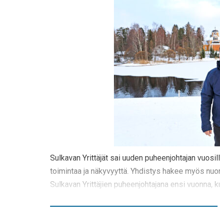
Sulkavan Yrittäjät sai uuden puheenjohtajan vuosi
toimintaa ja näkyvyyttä. Yhdistys hakee myös nuori
Sulkavan Yrittäjien puheenjohtajana ensi vuonna, 