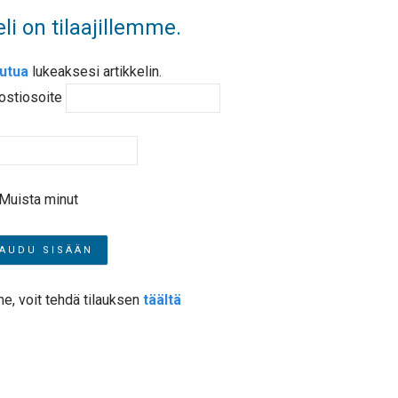
li on tilaajillemme.
autua
lukeaksesi artikkelin.
ostiosoite
Muista minut
me, voit tehdä tilauksen
täältä