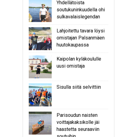
Yhdellätoista
soutukuninkuudella ohi
sulkavalaislegendan
Lahjoitettu tavara löysi
omistajan Palsanmäen
huutokaupassa
Kaipolan kyläkoululle
uusi omistaja
Sisulla siitä selvittiin
Parisoudun naisten
voittajakaksikolle jäi
haastetta seuraaviin
soutuihin