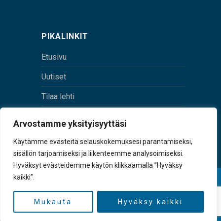
PIKALINKIT
Etusivu
Uutiset
Tilaa lehti
Yhteystiedot
Arvostamme yksityisyyttäsi
Digilehti
Käytämme evästeitä selauskokemuksesi parantamiseksi,
sisällön tarjoamiseksi ja liikenteemme analysoimiseksi.
Hyväksyt evästeidemme käytön klikkaamalla ”Hyväksy
kaikki”.
© Sulkava-lehti • Sulkavan Kotiseutulehti Oy • Y-
tunnus 0167229-8
Mukauta
Hyväksy kaikki
TAKAISIN YLÖS