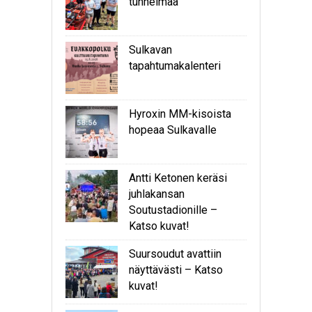
tunnelmaa
Sulkavan
tapahtumakalenteri
Hyroxin MM-kisoista
hopeaa Sulkavalle
Antti Ketonen keräsi
juhlakansan
Soutustadionille –
Katso kuvat!
Suursoudut avattiin
näyttävästi – Katso
kuvat!