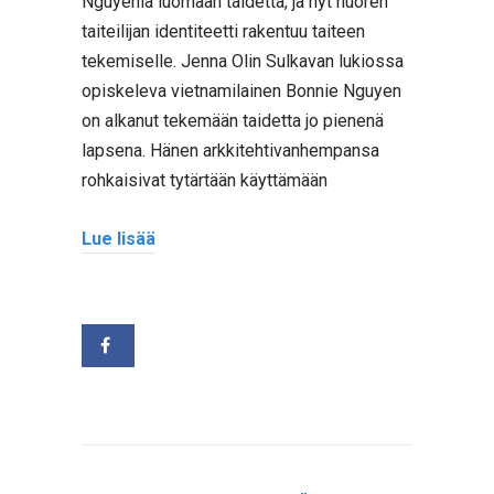
Nguyeniä luomaan taidetta, ja nyt nuoren
taiteilijan identiteetti rakentuu taiteen
tekemiselle. Jenna Olin Sulkavan lukiossa
opiskeleva vietnamilainen Bonnie Nguyen
on alkanut tekemään taidetta jo pienenä
lapsena. Hänen arkkitehtivanhempansa
rohkaisivat tytärtään käyttämään
Lue lisää