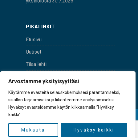
yksinolosta
30.7.2026
PIKALINKIT
Etusivu
Uutiset
Tilaa lehti
Yhteystiedot
Arvostamme yksityisyyttäsi
Digilehti
Käytämme evästeitä selauskokemuksesi parantamiseksi,
sisällön tarjoamiseksi ja liikenteemme analysoimiseksi.
Hyväksyt evästeidemme käytön klikkaamalla ”Hyväksy
kaikki”.
© Sulkava-lehti • Sulkavan Kotiseutulehti Oy • Y-
tunnus 0167229-8
Mukauta
Hyväksy kaikki
TAKAISIN YLÖS