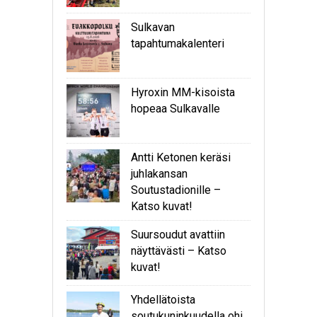
Sulkavan
tapahtumakalenteri
Hyroxin MM-kisoista
hopeaa Sulkavalle
Antti Ketonen keräsi
juhlakansan
Soutustadionille –
Katso kuvat!
Suursoudut avattiin
näyttävästi – Katso
kuvat!
Yhdellätoista
soutukuninkuudella ohi