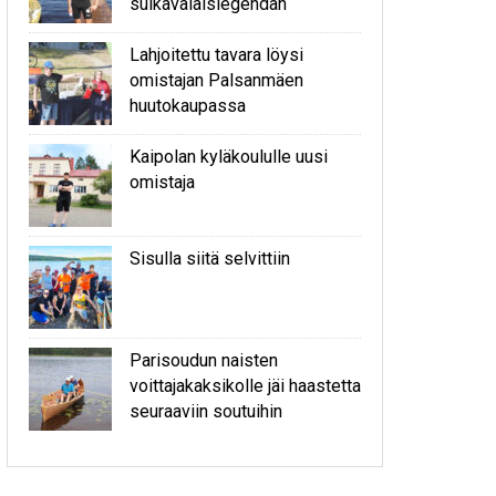
sulkavalaislegendan
Lahjoitettu tavara löysi
omistajan Palsanmäen
huutokaupassa
Kaipolan kyläkoululle uusi
omistaja
Sisulla siitä selvittiin
Parisoudun naisten
voittajakaksikolle jäi haastetta
seuraaviin soutuihin