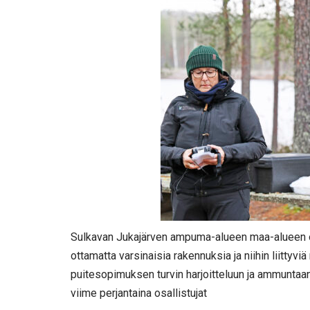
Sulkavan Jukajärven ampuma-alueen maa-alueen omis
ottamatta varsinaisia rakennuksia ja niihin liittyviä
puitesopimuksen turvin harjoitteluun ja ammunta
viime perjantaina osallistujat