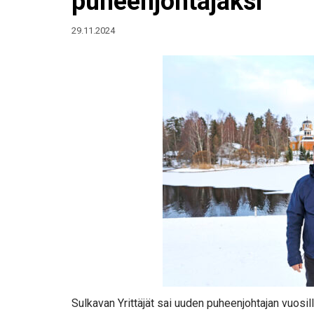
puheenjohtajaksi
29.11.2024
Sulkavan Yrittäjät sai uuden puheenjohtajan vuosi