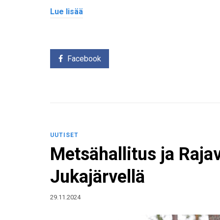
Lue lisää
Facebook
UUTISET
Metsähallitus ja Raja
Jukajärvellä
29.11.2024