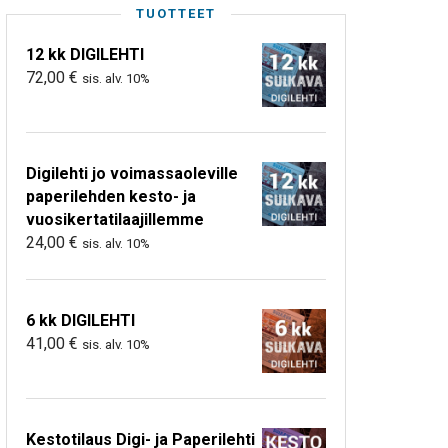
TUOTTEET
12 kk DIGILEHTI
72,00
€
sis. alv. 10%
Digilehti jo voimassaoleville
paperilehden kesto- ja
vuosikertatilaajillemme
24,00
€
sis. alv. 10%
6 kk DIGILEHTI
41,00
€
sis. alv. 10%
Kestotilaus Digi- ja Paperilehti