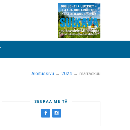
T
Aloitussivu
→
2024
→
marraskuu
SEURAA MEITÄ