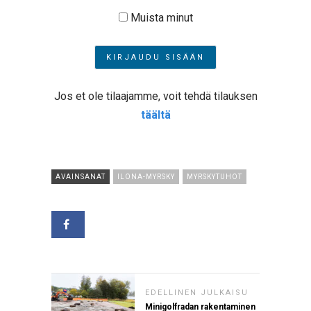
Muista minut
Jos et ole tilaajamme, voit tehdä tilauksen
täältä
AVAINSANAT
ILONA-MYRSKY
MYRSKYTUHOT
EDELLINEN JULKAISU
Minigolfradan rakentaminen