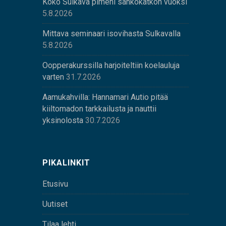
Koko Sulkava pimeni sähkökatkon vuoksi
5.8.2026
Mittava seminaari isovihasta Sulkavalla
5.8.2026
Oopperakurssilla harjoiteltiin koelauluja
varten
31.7.2026
Aamukahvilla: Hannamari Autio pitää
kiiltomadon tarkkailusta ja nauttii
yksinolosta
30.7.2026
PIKALINKIT
Etusivu
Uutiset
Tilaa lehti