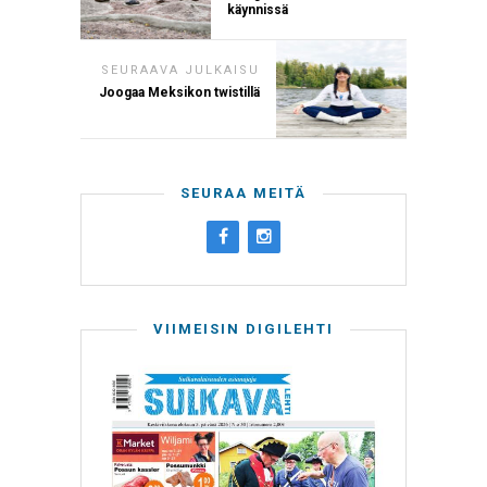
käynnissä
SEURAAVA JULKAISU
Joogaa Meksikon twistillä
SEURAA MEITÄ
VIIMEISIN DIGILEHTI