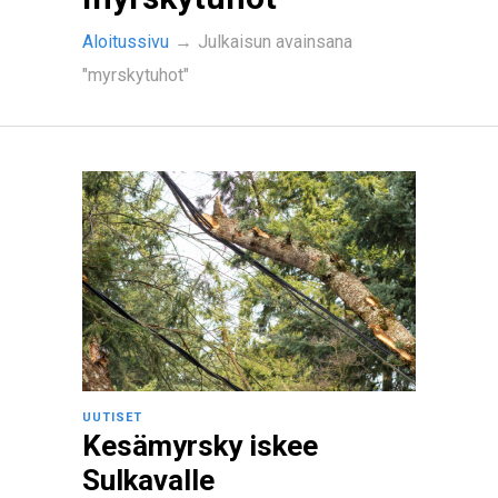
Aloitussivu
→
Julkaisun avainsana
"myrskytuhot"
UUTISET
Kesämyrsky iskee
Sulkavalle