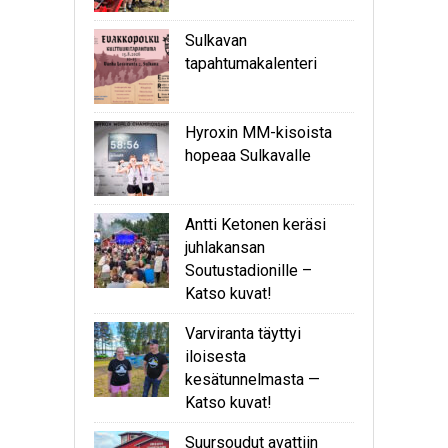
Sulkavan
tapahtumakalenteri
Hyroxin MM-kisoista
hopeaa Sulkavalle
Antti Ketonen keräsi
juhlakansan
Soutustadionille –
Katso kuvat!
Varviranta täyttyi
iloisesta
kesätunnelmasta —
Katso kuvat!
Suursoudut avattiin