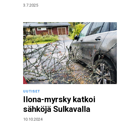
3.7.2025
UUTISET
Ilona-myrsky katkoi
sähköjä Sulkavalla
10.10.2024