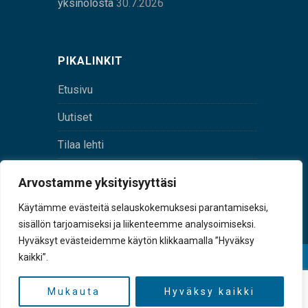
yksinolosta
30.7.2026
PIKALINKIT
Etusivu
Uutiset
Tilaa lehti
Yhteystiedot
Arvostamme yksityisyyttäsi
Digilehti
Käytämme evästeitä selauskokemuksesi parantamiseksi,
sisällön tarjoamiseksi ja liikenteemme analysoimiseksi.
Hyväksyt evästeidemme käytön klikkaamalla ”Hyväksy
kaikki”.
© Sulkava-lehti • Sulkavan Kotiseutulehti Oy • Y-
tunnus 0167229-8
Mukauta
Hyväksy kaikki
TAKAISIN YLÖS