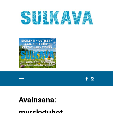
Avainsana:
myrskytuhot