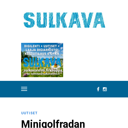
UUTISET
Minigolfradan