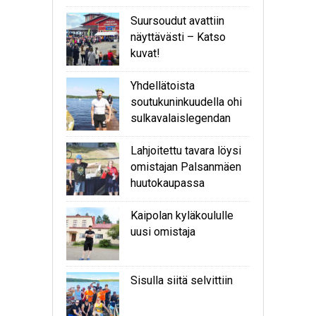
Suursoudut avattiin
näyttävästi – Katso
kuvat!
Yhdellätoista
soutukuninkuudella ohi
sulkavalaislegendan
Lahjoitettu tavara löysi
omistajan Palsanmäen
huutokaupassa
Kaipolan kyläkoululle
uusi omistaja
Sisulla siitä selvittiin