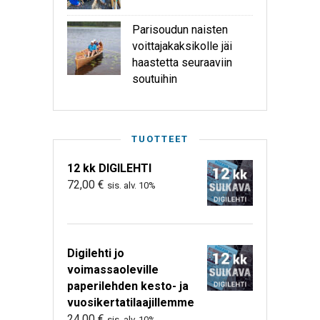
Parisoudun naisten
voittajakaksikolle jäi
haastetta seuraaviin
soutuihin
TUOTTEET
12 kk DIGILEHTI
72,00
€
sis. alv. 10%
Digilehti jo
voimassaoleville
paperilehden kesto- ja
vuosikertatilaajillemme
24,00
€
sis. alv. 10%