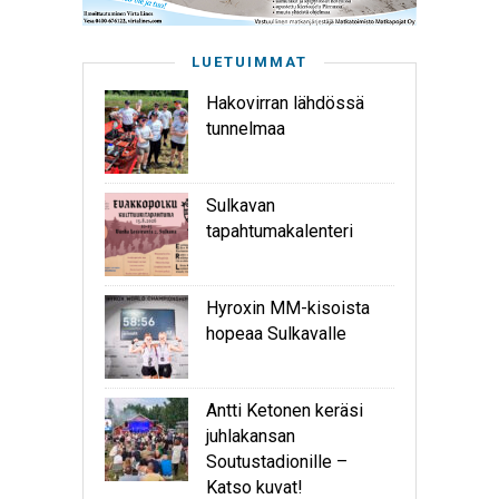
LUETUIMMAT
Hakovirran lähdössä
tunnelmaa
Sulkavan
tapahtumakalenteri
Hyroxin MM-kisoista
hopeaa Sulkavalle
Antti Ketonen keräsi
juhlakansan
Soutustadionille –
Katso kuvat!