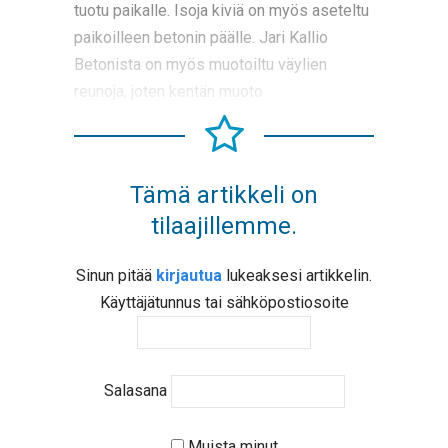
tuotu paikalle. Isoja kiviä on myös aseteltu
paikoilleen betonin päälle. Jari Kallio
Betonista on myös muotoiltu väylien
reunoja, joten kentän muoto
Tämä artikkeli on
tilaajillemme.
Sinun pitää
kirjautua
lukeaksesi artikkelin.
Käyttäjätunnus tai sähköpostiosoite
Salasana
Muista minut