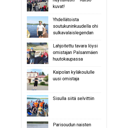
kuvat!
Yhdellätoista
soutukuninkuudella ohi
sulkavalaislegendan
Lahjoitettu tavara löysi
omistajan Palsanmäen
huutokaupassa
Kaipolan kyläkoululle
uusi omistaja
Sisulla siitä selvittiin
Parisoudun naisten