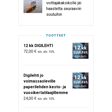
voittajakaksikolle jäi
haastetta seuraaviin
soutuihin
TUOTTEET
12 kk DIGILEHTI
72,00
€
sis. alv. 10%
Digilehti jo
voimassaoleville
paperilehden kesto- ja
vuosikertatilaajillemme
24,00
€
sis. alv. 10%