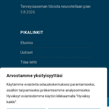
Terveysaseman tiloista neuvotellaan pian
5.8.2026
PIKALINKIT
Etusivu
Uutiset
Tilaa lehti
Yhteystiedot
Arvostamme yksityisyyttäsi
Digilehti
Käytämme evästeitä selauskokemuksesi parantamiseksi,
sisällön tarjoamiseksi ja liikenteemme analysoimiseksi.
Hyväksyt evästeidemme käytön klikkaamalla ”Hyväksy
kaikki”.
© Sulkava-lehti • Sulkavan Kotiseutulehti Oy • Y-