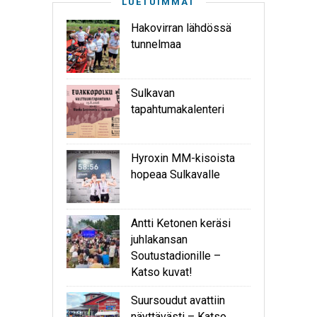
LUETUIMMAT
Hakovirran lähdössä
tunnelmaa
Sulkavan
tapahtumakalenteri
Hyroxin MM-kisoista
hopeaa Sulkavalle
Antti Ketonen keräsi
juhlakansan
Soutustadionille –
Katso kuvat!
Suursoudut avattiin
näyttävästi – Katso