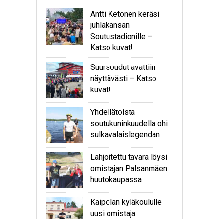
Antti Ketonen keräsi
juhlakansan
Soutustadionille –
Katso kuvat!
Suursoudut avattiin
näyttävästi – Katso
kuvat!
Yhdellätoista
soutukuninkuudella ohi
sulkavalaislegendan
Lahjoitettu tavara löysi
omistajan Palsanmäen
huutokaupassa
Kaipolan kyläkoululle
uusi omistaja