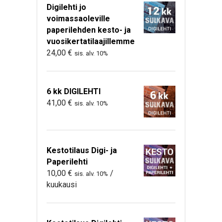
Digilehti jo
voimassaoleville
paperilehden kesto- ja
vuosikertatilaajillemme
24,00
€
sis. alv. 10%
6 kk DIGILEHTI
41,00
€
sis. alv. 10%
Kestotilaus Digi- ja
Paperilehti
10,00
€
/
sis. alv. 10%
kuukausi