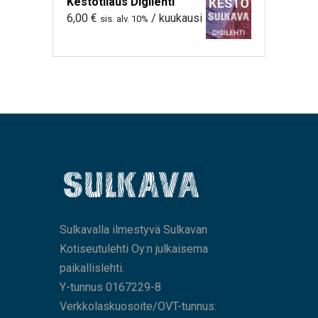
Kestotilaus Digilehti
6,00
€
/ kuukausi
sis. alv. 10%
Sulkavalla ilmestyvä Sulkavan
Kotiseutulehti Oy:n julkaisema
paikallislehti.
Y-tunnus 0167229-8
Verkkolaskuosoite/OVT-tunnus: