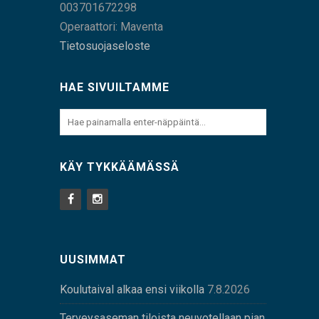
003701672298
Operaattori: Maventa
Tietosuojaseloste
HAE SIVUILTAMME
KÄY TYKKÄÄMÄSSÄ
UUSIMMAT
Koulutaival alkaa ensi viikolla
7.8.2026
Terveysaseman tiloista neuvotellaan pian