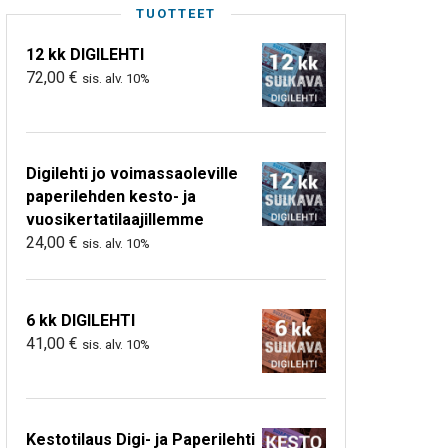
TUOTTEET
12 kk DIGILEHTI
72,00
€
sis. alv. 10%
Digilehti jo voimassaoleville
paperilehden kesto- ja
vuosikertatilaajillemme
24,00
€
sis. alv. 10%
6 kk DIGILEHTI
41,00
€
sis. alv. 10%
Kestotilaus Digi- ja Paperilehti