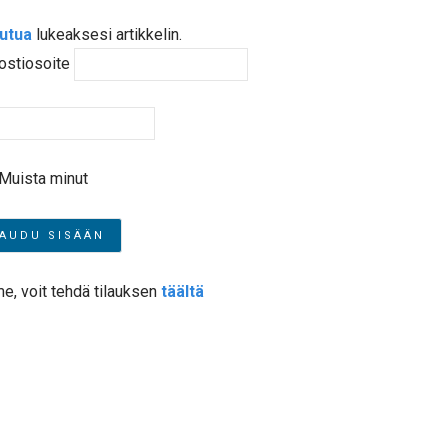
autua
lukeaksesi artikkelin.
ostiosoite
Muista minut
me, voit tehdä tilauksen
täältä