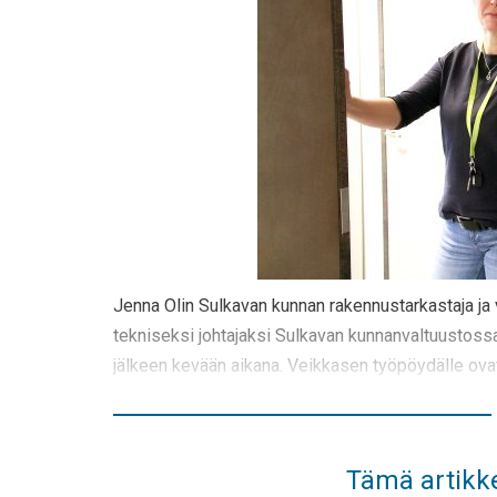
Jenna Olin Sulkavan kunnan rakennustarkastaja ja vt.
tekniseksi johtajaksi Sulkavan kunnanvaltuustossa.
jälkeen kevään aikana. Veikkasen työpöydälle ova
Tämä artikke