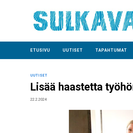
ETUSIVU
UUTISET
TAPAHTUMAT
UUTISET
Lisää haastetta työh
22.2.2024