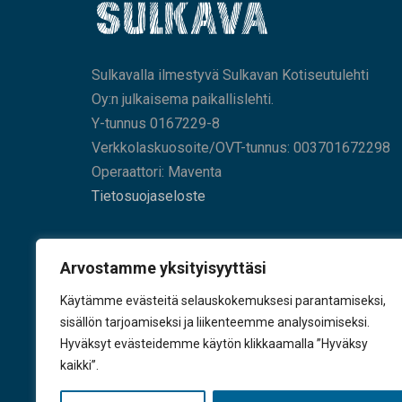
Sulkavalla ilmestyvä Sulkavan Kotiseutulehti
Oy:n julkaisema paikallislehti.
Y-tunnus 0167229-8
Verkkolaskuosoite/OVT-tunnus: 003701672298
Operaattori: Maventa
Tietosuojaseloste
HAE SIVUILTAMME
Arvostamme yksityisyyttäsi
Käytämme evästeitä selauskokemuksesi parantamiseksi,
sisällön tarjoamiseksi ja liikenteemme analysoimiseksi.
Hyväksyt evästeidemme käytön klikkaamalla ”Hyväksy
KÄY TYKKÄÄMÄSSÄ
kaikki”.