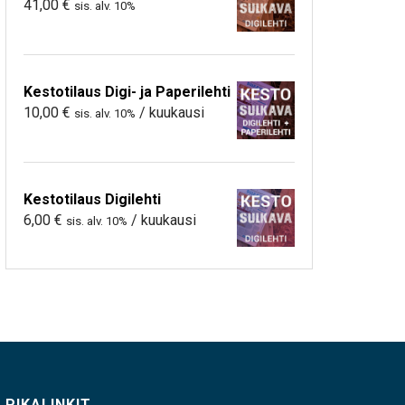
41,00
€
sis. alv. 10%
Kestotilaus Digi- ja Paperilehti
10,00
€
/ kuukausi
sis. alv. 10%
Kestotilaus Digilehti
6,00
€
/ kuukausi
sis. alv. 10%
PIKALINKIT