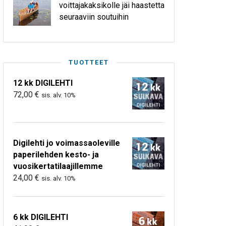
voittajakaksikolle jäi haastetta
seuraaviin soutuihin
TUOTTEET
12 kk DIGILEHTI
72,00
€
sis. alv. 10%
Digilehti jo voimassaoleville
paperilehden kesto- ja
vuosikertatilaajillemme
24,00
€
sis. alv. 10%
6 kk DIGILEHTI