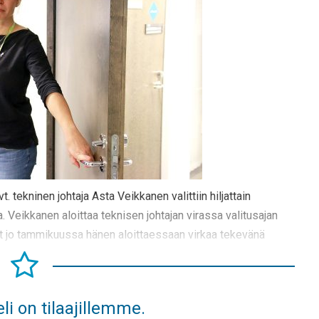
 tekninen johtaja Asta Veikkanen valittiin hiljattain
 Veikkanen aloittaa teknisen johtajan virassa valitusajan
t jo tammikuussa hänen aloittaessaan virkaa tekevänä
li on tilaajillemme.