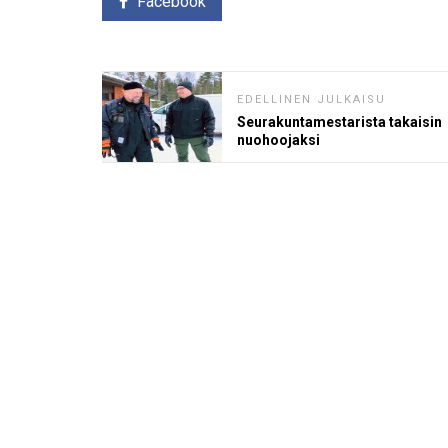
Facebook
EDELLINEN JULKAISU
Seurakuntamestarista takaisin
nuohoojaksi