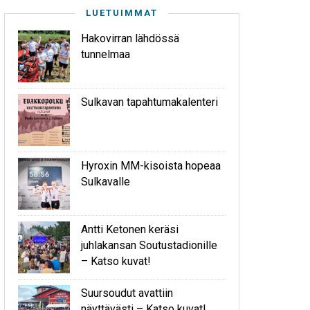
LUETUIMMAT
Hakovirran lähdössä
tunnelmaa
Sulkavan tapahtumakalenteri
Hyroxin MM-kisoista hopeaa
Sulkavalle
Antti Ketonen keräsi
juhlakansan Soutustadionille
– Katso kuvat!
Suursoudut avattiin
näyttävästi – Katso kuvat!