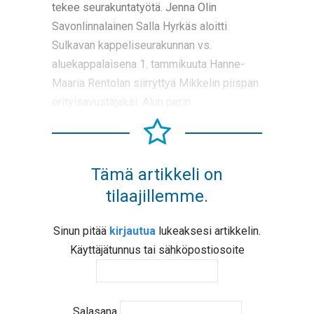
tekee seurakuntatyötä. Jenna Olin
Savonlinnalainen Salla Hyrkäs aloitti
Sulkavan kappeliseurakunnan vs.
aluekappalaisena 1. tammikuuta Hanne-
Maaria Rentolan siirryttyä Mikkelin piispan
erityisavustajaksi. Alun perin
Tämä artikkeli on
tilaajillemme.
Sinun pitää
kirjautua
lukeaksesi artikkelin.
Käyttäjätunnus tai sähköpostiosoite
Salasana