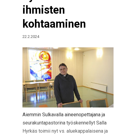
ihmisten
kohtaaminen
22.2.2024
Aiemmin Sulkavalla aineenopettajana ja
seurakuntapastorina työskennellyt Salla
Hyrkäs toimii nyt vs. aluekappalaisena ja