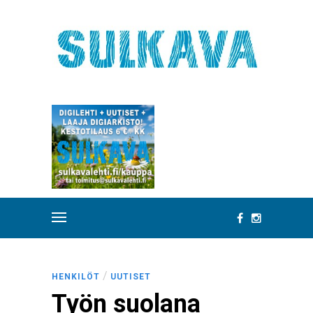
/
HENKILÖT
UUTISET
Työn suolana