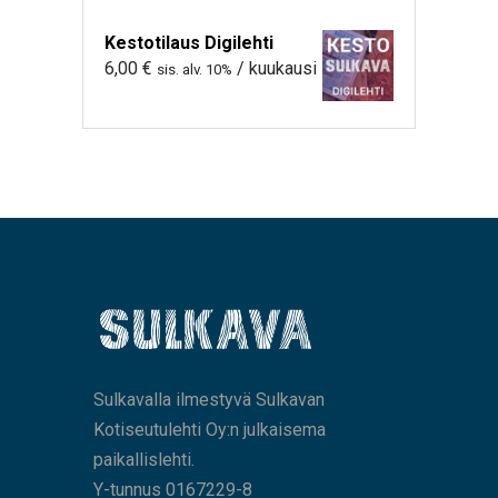
Kestotilaus Digilehti
6,00
€
/ kuukausi
sis. alv. 10%
Sulkavalla ilmestyvä Sulkavan
Kotiseutulehti Oy:n julkaisema
paikallislehti.
Y-tunnus 0167229-8