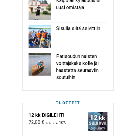
Kaipolan kyläkoululle
uusi omistaja
Sisulla siitä selvittiin
Parisoudun naisten
voittajakaksikolle jäi
haastetta seuraaviin
soutuihin
TUOTTEET
12 kk DIGILEHTI
72,00
€
sis. alv. 10%