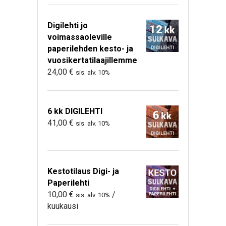
Digilehti jo
voimassaoleville
paperilehden kesto- ja
vuosikertatilaajillemme
24,00
€
sis. alv. 10%
6 kk DIGILEHTI
41,00
€
sis. alv. 10%
Kestotilaus Digi- ja
Paperilehti
10,00
€
/
sis. alv. 10%
kuukausi