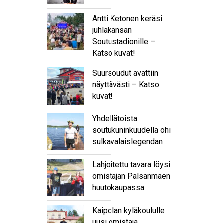
Antti Ketonen keräsi
juhlakansan
Soutustadionille –
Katso kuvat!
Suursoudut avattiin
näyttävästi – Katso
kuvat!
Yhdellätoista
soutukuninkuudella ohi
sulkavalaislegendan
Lahjoitettu tavara löysi
omistajan Palsanmäen
huutokaupassa
Kaipolan kyläkoululle
uusi omistaja