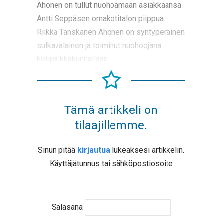
Ahonen on tullut nuohoamaan asiakkaansa
Antti Seppäsen omakotitalon piippua.
Riikka Tanskanen Ahonen on syntyperäinen
sulkavalainen ja toiminut nuohoojana
kotipaikkakunnallaan
Tämä artikkeli on
tilaajillemme.
Sinun pitää
kirjautua
lukeaksesi artikkelin.
Käyttäjätunnus tai sähköpostiosoite
Salasana