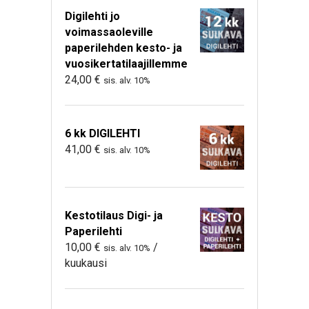
Digilehti jo
voimassaoleville
paperilehden kesto- ja
vuosikertatilaajillemme
24,00
€
sis. alv. 10%
6 kk DIGILEHTI
41,00
€
sis. alv. 10%
Kestotilaus Digi- ja
Paperilehti
10,00
€
/
sis. alv. 10%
kuukausi