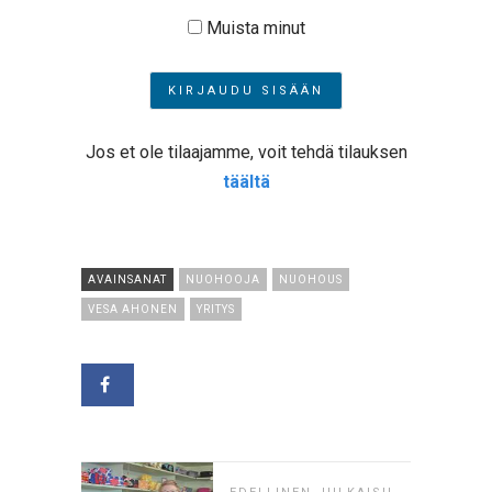
Muista minut
Jos et ole tilaajamme, voit tehdä tilauksen
täältä
AVAINSANAT
NUOHOOJA
NUOHOUS
VESA AHONEN
YRITYS