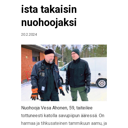
ista takaisin
nuohoojaksi
20.2.2024
Nuohooja Vesa Ahonen, 59, taiteilee
tottuneesti katolla savupiipun ääressä. On
harmaa ja tihkusateinen tammikuun aamu, ja