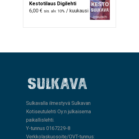
Kestotilaus Digilehti
6,00
€
/ kuukausi
sis. alv. 10%
Sulkavalla ilmestyvä Sulkavan
Kotiseutulehti Oy:n julkaisema
paikallislehti.
Y-tunnus 0167229-8
Verkkolaskuosoite/OVT-tunnus: