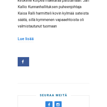
keskelle korpea makkaraa paistamaan. Jari
Kallio Kunnanhallituksen puheenjohtaja
Kaisa Ralli harmitteli kovin kylmää sateista
säätä, sillä kymmenen vapaaehtoista oli
valmistautunut tuomaan
Lue lisää
SEURAA MEITÄ