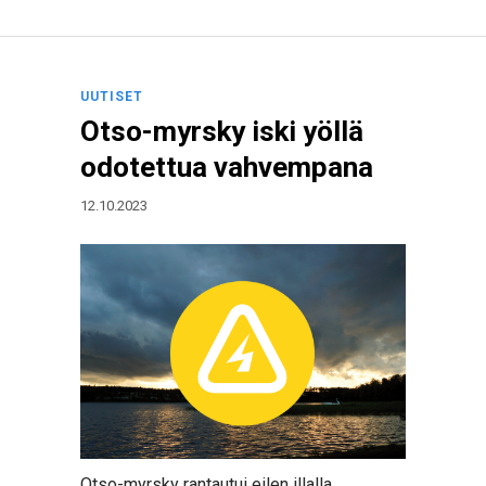
UUTISET
Otso-myrsky iski yöllä
odotettua vahvempana
12.10.2023
Otso-myrsky rantautui eilen illalla