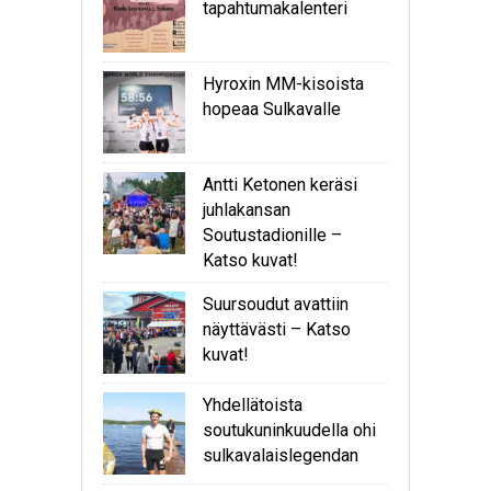
tapahtumakalenteri
Hyroxin MM-kisoista
hopeaa Sulkavalle
Antti Ketonen keräsi
juhlakansan
Soutustadionille –
Katso kuvat!
Suursoudut avattiin
näyttävästi – Katso
kuvat!
Yhdellätoista
soutukuninkuudella ohi
sulkavalaislegendan